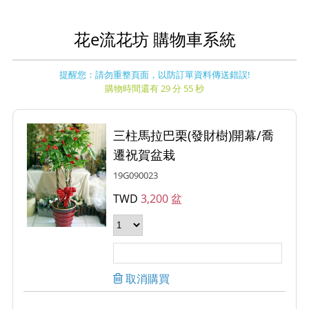
花e流花坊 購物車系統
提醒您：請勿重整頁面，以防訂單資料傳送錯誤!
購物時間還有 29 分 55 秒
三柱馬拉巴栗(發財樹)開幕/喬
遷祝賀盆栽
19G090023
TWD
3,200 盆
取消購買