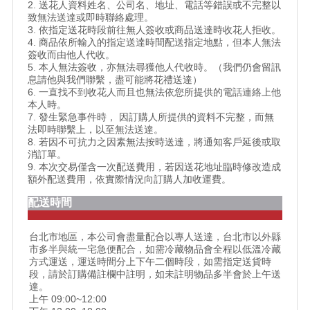
2. 送花人資料姓名、公司名、地址、電話等錯誤或不完整以
致無法送達或即時聯絡處理。
3. 依指定送花時段前往無人簽收或商品送達時收花人拒收。
4. 商品依所輸入的指定送達時間配送指定地點，但本人無法
簽收而由他人代收。
5. 本人無法簽收，亦無法尋獲他人代收時。（我們仍會留訊
息請他與我們聯繫，盡可能將花禮送達）
6. 一直找不到收花人而且也無法依您所提供的電話連絡上他
本人時。
7. 發生緊急事件時， 因訂購人所提供的資料不完整，而無
法即時聯繫上，以至無法送達。
8. 若因不可抗力之因素無法按時送達，將通知客戶延後或取
消訂單。
9. 本次交易僅含一次配送費用，若因送花地址臨時修改造成
額外配送費用，依實際情況向訂購人加收運費。
配送時間
台北市地區，本公司會盡量配合以專人送達，台北市以外縣
市多半與統一宅急便配合，如需冷藏物品會全程以低溫冷藏
方式運送，運送時間分上下午二個時段，如需指定送貨時
段，請於訂購備註欄中註明，如未註明物品多半會於上午送
達。
上午 09:00~12:00