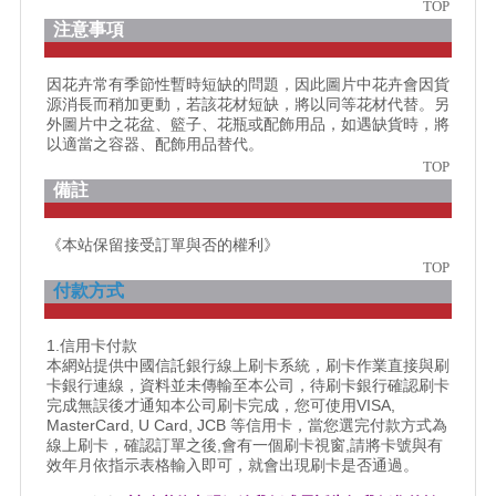
TOP
注意事項
因花卉常有季節性暫時短缺的問題，因此圖片中花卉會因貨
源消長而稍加更動，若該花材短缺，將以同等花材代替。另
外圖片中之花盆、籃子、花瓶或配飾用品，如遇缺貨時，將
以適當之容器、配飾用品替代。
TOP
備註
《本站保留接受訂單與否的權利》
TOP
付款方式
1.信用卡付款
本網站提供中國信託銀行線上刷卡系統，刷卡作業直接與刷
卡銀行連線，資料並未傳輸至本公司，待刷卡銀行確認刷卡
完成無誤後才通知本公司刷卡完成，您可使用VISA,
MasterCard, U Card, JCB 等信用卡，當您選完付款方式為
線上刷卡，確認訂單之後,會有一個刷卡視窗,請將卡號與有
效年月依指示表格輸入即可，就會出現刷卡是否通過。