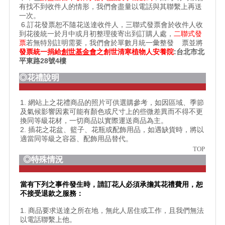
有找不到收件人的情形，我們會盡量以電話與其聯繫上再送
一次。
6.訂花發票恕不隨花送達收件人，三聯式發票會於收件人收
到花後統一於月中或月初整理後寄出到訂購人處，
二聯式發
票
若無特別註明需要，我們會於單數月統一彙整發 票並將
發票統一捐給
創世基金會
之
創世清寒植物人安養院
:台北市北
平東路28號4樓
◎花禮說明
1. 網站上之花禮商品的照片可供選購參考，如因區域、季節
及氣候影響因素可能有顏色或尺寸上的些微差異而不得不更
換同等級花材，一切商品以實際運送商品為主。
2. 插花之花盆、籃子、花瓶或配飾用品，如遇缺貨時，將以
適當同等級之容器、配飾用品替代。
TOP
◎特殊情況
當有下列之事件發生時，請訂花人必須承擔其花禮費用，恕
不接受退款之服務：
1. 商品要求送達之所在地，無此人居住或工作，且我們無法
以電話聯繫上他。