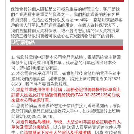
保護會員的個人隱私是公司極為重要的經營理念，客戶是我
們企業經營中最重要的資產之一。我們所能獲得的所有客戶
會員資料，包括姓名身分以及地址email等， 都是用來記錄客
戶的個人訂單以及配送商品的用途。在個人資料保護法下，
我們會堅持個人資料保護，絕不會將您訂購的個人資料洩露
給第三者所以消費者可以放心在花e流購物所留下的資料。
◎訂購物品
1. 當您於電腦中訂購本公司物品完成時，電腦系統會主動回
覆發出訂購完成明細通知單，代表您的訂單已送出到本公
司，請核對明細是否有誤。
2. 本公司會依序處理訂單，確實無誤後會於您的電子信箱中
接到我們的確認信，如未接獲，請於上班時間電洽(02)2521-
6648，我們將有專員為您服務。
3.
如您並非使用信用卡訂購，請務必記得將轉帳明細單寫上
訂購人姓名及訂單編號傳真給我們(FAX:02-25251354)◎或
來電本公司確認訂單。
4. 您將於物品送達後於您電子信箱中接到送達通知函，確保
您所訂購的產品已經送達收花人手中，如未接獲請於上班時
間電洽(02)2521-6648。
5.
如送件地點為機關、學校、大型公司等請務必註明收件人
單位及電話分機號碼
，以方便 送貨人員更確實送達收件人手
中，也
請盡量留下收件人的電話及手機號碼
，因為 有時候會