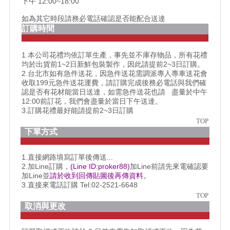
下午 12:00~18:00
如為其它時段請務必電話確認是否能配合送達
訂購時間
1.本公司花禮均依訂單生產，事先並不庫存物品，所有花禮
均於出貨前1~2日新鮮包裝製作，因此請提前2~3日訂購。
2.台北市如有急件送花，因急件送花需調派專人專車送花會
收取199元急件送花運費，請訂購完成後務必電話與我們確
認是否有花材能當日送達，如需急件送花也請 盡量於中午
12:00前訂花，我們會盡量於當日下午送達。
3.訂購花禮最好能請提前2~3日訂購
TOP
下單方式
1.直接網路填寫訂單後傳送...
2.加Line訂購，
(Line ID:proker88)
加Line前請先來電確認要
加Line並
請於收到回傳貼圖後再傳資料。
3.直接來電話訂購 Tel:02-2521-6648
TOP
取消與更改