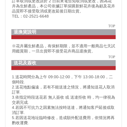
訂單取消或更改請於 2 日前來電告知取消或更改，因為花
卉為生鮮產品，本公司依據訂單採購新鮮花卉後為顧及花卉
品質即不接受取消或更改延後日期出貨。
TEL：02-2521-6648
TOP
退換貨說明
※花卉屬生鮮產品，有保鮮期限，並不適用一般商品七天試
用鑑賞期，一旦出貨即不接受花卉商品退換貨。
TOP
送花及簽收
1.送花時間分為上午 09:00-12:00，下午 13:00-18:00，二
個時段.
2.送花地點偏遠，若有不能送達之情況，將通知送花人取消
訂單.
3.依指定時段送花若 無人簽收 或 送達拒收 時，均一律視為
交易完成.
4.若因不可抗力之因素無法按時送達，將通知客戶延後或取
消訂單.
5.若因送花地址臨時修改，造成額外配送費用，依情況將再
酌收運費.