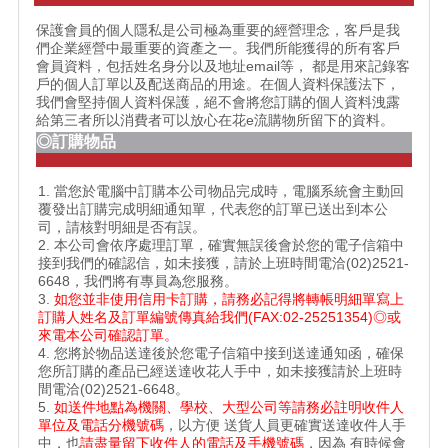
保護會員的個人隱私是公司極為重要的經營理念，客戶是我
們企業經營中最重要的資產之一。我們所能獲得的所有客戶
會員資料，包括姓名身分以及地址email等， 都是用來記錄客
戶的個人訂單以及配送商品的用途。在個人資料保護法下，
我們會堅持個人資料保護，絕不會將您訂購的個人資料洩露
給第三者所以消費者可以放心在花e流購物所留下的資料。
◎訂購物品
1. 當您於電腦中訂購本公司物品完成時，電腦系統會主動回
覆發出訂購完成明細通知單，代表您的訂單已送出到本公
司，請核對明細是否有誤。
2. 本公司會依序處理訂單，確實無誤後會於您的電子信箱中
接到我們的確認信，如未接獲，請於上班時間電洽(02)2521-
6648，我們將有專員為您服務。
3.
如您並非使用信用卡訂購，請務必記得將轉帳明細單寫上
訂購人姓名及訂單編號傳真給我們(FAX:02-25251354)◎或
來電本公司確認訂單。
4. 您將於物品送達後於您電子信箱中接到送達通知函，確保
您所訂購的產品已經送達收花人手中，如未接獲請於上班時
間電洽(02)2521-6648。
5.
如送件地點為機關、學校、大型公司等請務必註明收件人
單位及電話分機號碼
，以方便 送貨人員更確實送達收件人手
中，也
請盡量留下收件人的電話及手機號碼
，因為 有時候會