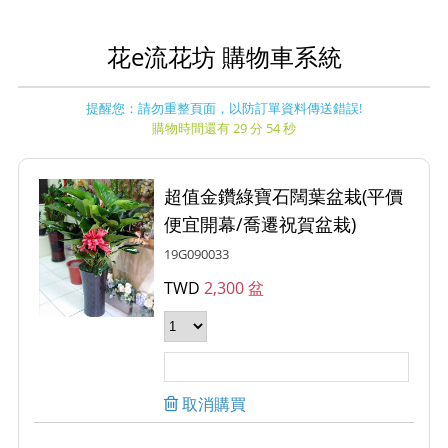
花e流花坊 購物車系統
提醒您：請勿重整頁面，以防訂單資料傳送錯誤!
購物時間還有 29 分 54 秒
超值金鑽綠寶石闊葉盆栽(平價
便宜開幕/喬遷祝賀盆栽)
19G090033
TWD
2,300 盆
取消購買