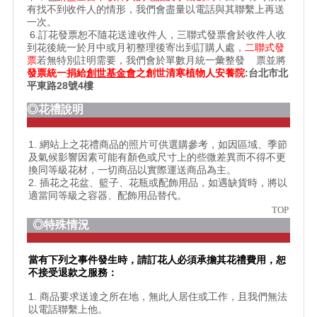
有找不到收件人的情形，我們會盡量以電話與其聯繫上再送
一次。
6.訂花發票恕不隨花送達收件人，三聯式發票會於收件人收
到花後統一於月中或月初整理後寄出到訂購人處，
二聯式發
票
若無特別註明需要，我們會於單數月統一彙整發 票並將
發票統一捐給
創世基金會
之
創世清寒植物人安養院
:台北市北
平東路28號4樓
◎花禮說明
1. 網站上之花禮商品的照片可供選購參考，如因區域、季節
及氣候影響因素可能有顏色或尺寸上的些微差異而不得不更
換同等級花材，一切商品以實際運送商品為主。
2. 插花之花盆、籃子、花瓶或配飾用品，如遇缺貨時，將以
適當同等級之容器、配飾用品替代。
TOP
◎特殊情況
當有下列之事件發生時，請訂花人必須承擔其花禮費用，恕
不接受退款之服務：
1. 商品要求送達之所在地，無此人居住或工作，且我們無法
以電話聯繫上他。