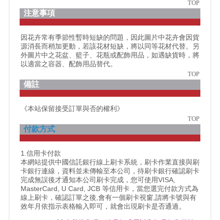
TOP
注意事項
因花卉常有季節性暫時短缺的問題，因此圖片中花卉會因貨
源消長而稍加更動，若該花材短缺，將以同等花材代替。另
外圖片中之花盆、籃子、花瓶或配飾用品，如遇缺貨時，將
以適當之容器、配飾用品替代。
TOP
備註
《本站保留接受訂單與否的權利》
TOP
付款方式
1.信用卡付款
本網站提供中國信託銀行線上刷卡系統，刷卡作業直接與刷
卡銀行連線，資料並未傳輸至本公司，待刷卡銀行確認刷卡
完成無誤後才通知本公司刷卡完成，您可使用VISA,
MasterCard, U Card, JCB 等信用卡，當您選完付款方式為
線上刷卡，確認訂單之後,會有一個刷卡視窗,請將卡號與有
效年月依指示表格輸入即可，就會出現刷卡是否通過。