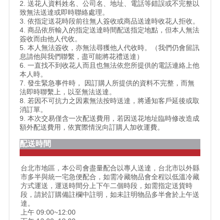
2. 送花人資料姓名、公司名、地址、電話等錯誤或不完整以
致無法送達或即時聯絡處理。
3. 依指定送花時段前往無人簽收或商品送達時收花人拒收。
4. 商品依所輸入的指定送達時間配送指定地點，但本人無法
簽收而由他人代收。
5. 本人無法簽收，亦無法尋獲他人代收時。（我們仍會留訊
息請他與我們聯繫，盡可能將花禮送達）
6. 一直找不到收花人而且也無法依您所提供的電話連絡上他
本人時。
7. 發生緊急事件時， 因訂購人所提供的資料不完整，而無
法即時聯繫上，以至無法送達。
8. 若因不可抗力之因素無法按時送達，將通知客戶延後或取
消訂單。
9. 本次交易僅含一次配送費用，若因送花地址臨時修改造成
額外配送費用，依實際情況向訂購人加收運費。
配送時間
台北市地區，本公司會盡量配合以專人送達，台北市以外縣
市多半與統一宅急便配合，如需冷藏物品會全程以低溫冷藏
方式運送，運送時間分上下午二個時段，如需指定送貨時
段，請於訂購備註欄中註明，如未註明物品多半會於上午送
達。
上午 09:00~12:00