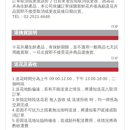
訂單取消或更改請於 2 日前來電告知取消或更改，因為花
卉為生鮮產品，本公司依據訂單採購新鮮花卉後為顧及花卉
品質即不接受取消或更改延後日期出貨。
TEL：02-2521-6648
TOP
退換貨說明
※花卉屬生鮮產品，有保鮮期限，並不適用一般商品七天試
用鑑賞期，一旦出貨即不接受花卉商品退換貨。
TOP
送花及簽收
1.送花時間分為上午 09:00-12:00，下午 13:00-18:00，二
個時段.
2.送花地點偏遠，若有不能送達之情況，將通知送花人取消
訂單.
3.依指定時段送花若 無人簽收 或 送達拒收 時，均一律視為
交易完成.
4.若因不可抗力之因素無法按時送達，將通知客戶延後或取
消訂單.
5.若因送花地址臨時修改，造成額外配送費用，依情況將再
酌收運費.