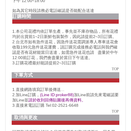
下午 12:00~18:00
如為其它時段請務必電話確認是否能配合送達
訂購時間
1.本公司花禮均依訂單生產，事先並不庫存物品，所有花禮
均於出貨前1~2日新鮮包裝製作，因此請提前2~3日訂購。
2.台北市如有急件送花，因急件送花需調派專人專車送花會
收取199元急件送花運費，請訂購完成後務必電話與我們確
認是否有花材能當日送達，如需急件送花也請 盡量於中午
12:00前訂花，我們會盡量於當日下午送達。
3.訂購花禮最好能請提前2~3日訂購
TOP
下單方式
1.直接網路填寫訂單後傳送...
2.加Line訂購，
(Line ID:proker88)
加Line前請先來電確認要
加Line並
請於收到回傳貼圖後再傳資料。
3.直接來電話訂購 Tel:02-2521-6648
TOP
取消與更改