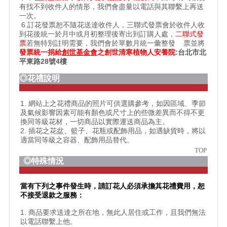
有找不到收件人的情形，我們會盡量以電話與其聯繫上再送
一次。
6.訂花發票恕不隨花送達收件人，三聯式發票會於收件人收
到花後統一於月中或月初整理後寄出到訂購人處，
二聯式發
票
若無特別註明需要，我們會於單數月統一彙整發 票並將
發票統一捐給
創世基金會
之
創世清寒植物人安養院
:台北市北
平東路28號4樓
◎花禮說明
1. 網站上之花禮商品的照片可供選購參考，如因區域、季節
及氣候影響因素可能有顏色或尺寸上的些微差異而不得不更
換同等級花材，一切商品以實際運送商品為主。
2. 插花之花盆、籃子、花瓶或配飾用品，如遇缺貨時，將以
適當同等級之容器、配飾用品替代。
TOP
◎特殊情況
當有下列之事件發生時，請訂花人必須承擔其花禮費用，恕
不接受退款之服務：
1. 商品要求送達之所在地，無此人居住或工作，且我們無法
以電話聯繫上他。