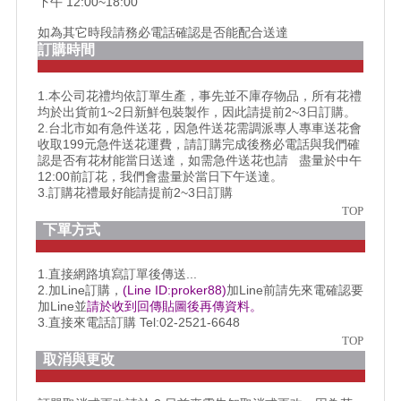
下午 12:00~18:00
如為其它時段請務必電話確認是否能配合送達
訂購時間
1.本公司花禮均依訂單生產，事先並不庫存物品，所有花禮
均於出貨前1~2日新鮮包裝製作，因此請提前2~3日訂購。
2.台北市如有急件送花，因急件送花需調派專人專車送花會
收取199元急件送花運費，請訂購完成後務必電話與我們確
認是否有花材能當日送達，如需急件送花也請 盡量於中午
12:00前訂花，我們會盡量於當日下午送達。
3.訂購花禮最好能請提前2~3日訂購
TOP
下單方式
1.直接網路填寫訂單後傳送...
2.加Line訂購，
(Line ID:proker88)
加Line前請先來電確認要
加Line並
請於收到回傳貼圖後再傳資料。
3.直接來電話訂購 Tel:02-2521-6648
TOP
取消與更改