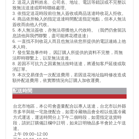
2. 送花人資料姓名、公司名、地址、電話等錯誤或不完整以
致無法送達或即時聯絡處理。
3. 依指定送花時段前往無人簽收或商品送達時收花人拒收。
4. 商品依所輸入的指定送達時間配送指定地點，但本人無法
簽收而由他人代收。
5. 本人無法簽收，亦無法尋獲他人代收時。（我們仍會留訊
息請他與我們聯繫，盡可能將花禮送達）
6. 一直找不到收花人而且也無法依您所提供的電話連絡上他
本人時。
7. 發生緊急事件時， 因訂購人所提供的資料不完整，而無
法即時聯繫上，以至無法送達。
8. 若因不可抗力之因素無法按時送達，將通知客戶延後或取
消訂單。
9. 本次交易僅含一次配送費用，若因送花地址臨時修改造成
額外配送費用，依實際情況向訂購人加收運費。
配送時間
台北市地區，本公司會盡量配合以專人送達，台北市以外縣
市多半與統一宅急便配合，如需冷藏物品會全程以低溫冷藏
方式運送，運送時間分上下午二個時段，如需指定送貨時
段，請於訂購備註欄中註明，如未註明物品多半會於上午送
達。
上午 09:00~12:00