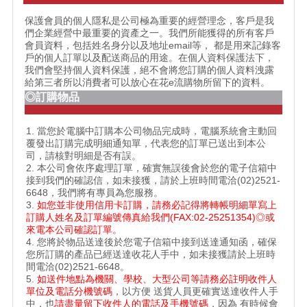
保護會員的個人隱私是公司極為重要的經營理念，客戶是我
們企業經營中最重要的資產之一。我們所能獲得的所有客戶
會員資料，包括姓名身分以及地址email等， 都是用來記錄客
戶的個人訂單以及配送商品的用途。在個人資料保護法下，
我們會堅持個人資料保護，絕不會將您訂購的個人資料洩露
給第三者所以消費者可以放心在花e流購物所留下的資料。
◎訂購物品
1. 當您於電腦中訂購本公司物品完成時，電腦系統會主動回
覆發出訂購完成明細通知單，代表您的訂單已送出到本公
司，請核對明細是否有誤。
2. 本公司會依序處理訂單，確實無誤後會於您的電子信箱中
接到我們的確認信，如未接獲，請於上班時間電洽(02)2521-
6648，我們將有專員為您服務。
3.
如您並非使用信用卡訂購，請務必記得將轉帳明細單寫上
訂購人姓名及訂單編號傳真給我們(FAX:02-25251354)◎或
來電本公司確認訂單。
4. 您將於物品送達後於您電子信箱中接到送達通知函，確保
您所訂購的產品已經送達收花人手中，如未接獲請於上班時
間電洽(02)2521-6648。
5.
如送件地點為機關、學校、大型公司等請務必註明收件人
單位及電話分機號碼
，以方便 送貨人員更確實送達收件人手
中，也
請盡量留下收件人的電話及手機號碼
，因為 有時候會