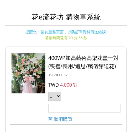
花e流花坊 購物車系統
提醒您：請勿重整頁面，以防訂單資料傳送錯誤!
購物時間還有 29 分 55 秒
400WP加高藝術高架花籃一對
(喪禮/喪用/追思/殯儀館送花)
19G100032
TWD
4,000 對
取消購買