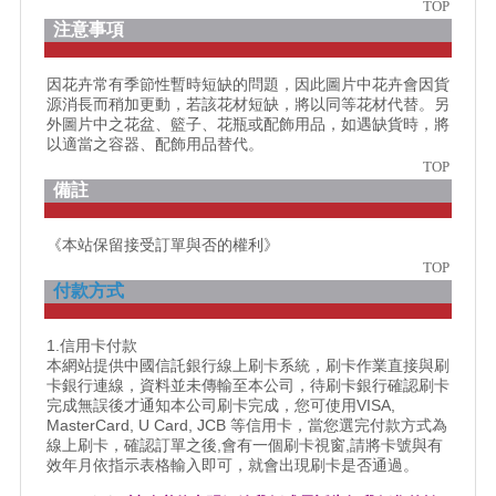
TOP
注意事項
因花卉常有季節性暫時短缺的問題，因此圖片中花卉會因貨
源消長而稍加更動，若該花材短缺，將以同等花材代替。另
外圖片中之花盆、籃子、花瓶或配飾用品，如遇缺貨時，將
以適當之容器、配飾用品替代。
TOP
備註
《本站保留接受訂單與否的權利》
TOP
付款方式
1.信用卡付款
本網站提供中國信託銀行線上刷卡系統，刷卡作業直接與刷
卡銀行連線，資料並未傳輸至本公司，待刷卡銀行確認刷卡
完成無誤後才通知本公司刷卡完成，您可使用VISA,
MasterCard, U Card, JCB 等信用卡，當您選完付款方式為
線上刷卡，確認訂單之後,會有一個刷卡視窗,請將卡號與有
效年月依指示表格輸入即可，就會出現刷卡是否通過。