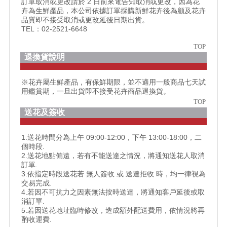
訂單取消或更改請於 2 日前來電告知取消或更改，因為花
卉為生鮮產品，本公司依據訂單採購新鮮花卉後為顧及花卉
品質即不接受取消或更改延後日期出貨。
TEL：02-2521-6648
TOP
退換貨說明
※花卉屬生鮮產品，有保鮮期限，並不適用一般商品七天試
用鑑賞期，一旦出貨即不接受花卉商品退換貨。
TOP
送花及簽收
1.送花時間分為上午 09:00-12:00，下午 13:00-18:00，二
個時段.
2.送花地點偏遠，若有不能送達之情況，將通知送花人取消
訂單.
3.依指定時段送花若 無人簽收 或 送達拒收 時，均一律視為
交易完成.
4.若因不可抗力之因素無法按時送達，將通知客戶延後或取
消訂單.
5.若因送花地址臨時修改，造成額外配送費用，依情況將再
酌收運費.