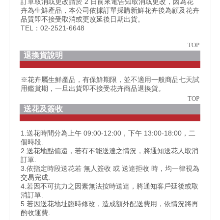
訂單取消或更改請於 2 日前來電告知取消或更改，因為花
卉為生鮮產品，本公司依據訂單採購新鮮花卉後為顧及花卉
品質即不接受取消或更改延後日期出貨。
TEL：02-2521-6648
TOP
退換貨說明
※花卉屬生鮮產品，有保鮮期限，並不適用一般商品七天試
用鑑賞期，一旦出貨即不接受花卉商品退換貨。
TOP
送花及簽收
1.送花時間分為上午 09:00-12:00，下午 13:00-18:00，二
個時段.
2.送花地點偏遠，若有不能送達之情況，將通知送花人取消
訂單.
3.依指定時段送花若 無人簽收 或 送達拒收 時，均一律視為
交易完成.
4.若因不可抗力之因素無法按時送達，將通知客戶延後或取
消訂單.
5.若因送花地址臨時修改，造成額外配送費用，依情況將再
酌收運費.