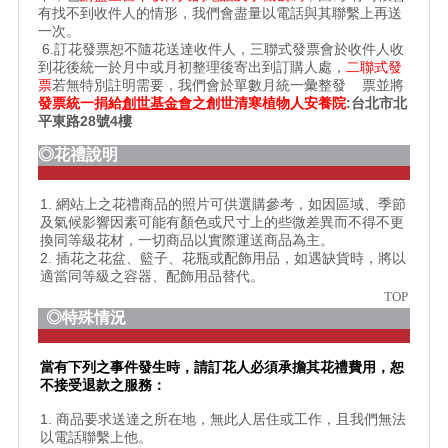
有找不到收件人的情形，我們會盡量以電話與其聯繫上再送
一次。
6.訂花發票恕不隨花送達收件人，三聯式發票會於收件人收
到花後統一於月中或月初整理後寄出到訂購人處，
二聯式發
票
若無特別註明需要，我們會於單數月統一彙整發 票並將
發票統一捐給
創世基金會
之
創世清寒植物人安養院
:台北市北
平東路28號4樓
◎花禮說明
1. 網站上之花禮商品的照片可供選購參考，如因區域、季節
及氣候影響因素可能有顏色或尺寸上的些微差異而不得不更
換同等級花材，一切商品以實際運送商品為主。
2. 插花之花盆、籃子、花瓶或配飾用品，如遇缺貨時，將以
適當同等級之容器、配飾用品替代。
TOP
◎特殊情況
當有下列之事件發生時，請訂花人必須承擔其花禮費用，恕
不接受退款之服務：
1. 商品要求送達之所在地，無此人居住或工作，且我們無法
以電話聯繫上他。