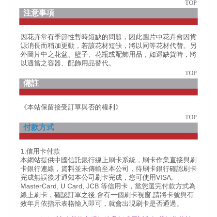
TOP
注意事項
因花卉常有季節性暫時短缺的問題，因此圖片中花卉會因貨
源消長而稍加更動，若該花材短缺，將以同等花材代替。另
外圖片中之花盆、籃子、花瓶或配飾用品，如遇缺貨時，將
以適當之容器、配飾用品替代。
TOP
備註
《本站保留接受訂單與否的權利》
TOP
付款方式
1.信用卡付款
本網站提供中國信託銀行線上刷卡系統，刷卡作業直接與刷
卡銀行連線，資料並未傳輸至本公司，待刷卡銀行確認刷卡
完成無誤後才通知本公司刷卡完成，您可使用VISA,
MasterCard, U Card, JCB 等信用卡，當您選完付款方式為
線上刷卡，確認訂單之後,會有一個刷卡視窗,請將卡號與有
效年月依指示表格輸入即可，就會出現刷卡是否通過。