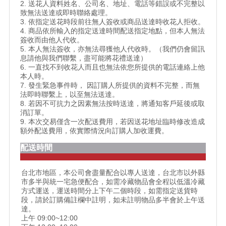
2. 送花人資料姓名、公司名、地址、電話等錯誤或不完整以
致無法送達或即時聯絡處理。
3. 依指定送花時段前往無人簽收或商品送達時收花人拒收。
4. 商品依所輸入的指定送達時間配送指定地點，但本人無法
簽收而由他人代收。
5. 本人無法簽收，亦無法尋獲他人代收時。（我們仍會留訊
息請他與我們聯繫，盡可能將花禮送達）
6. 一直找不到收花人而且也無法依您所提供的電話連絡上他
本人時。
7. 發生緊急事件時， 因訂購人所提供的資料不完整，而無
法即時聯繫上，以至無法送達。
8. 若因不可抗力之因素無法按時送達，將通知客戶延後或取
消訂單。
9. 本次交易僅含一次配送費用，若因送花地址臨時修改造成
額外配送費用，依實際情況向訂購人加收運費。
配送時間
台北市地區，本公司會盡量配合以專人送達，台北市以外縣
市多半與統一宅急便配合，如需冷藏物品會全程以低溫冷藏
方式運送，運送時間分上下午二個時段，如需指定送貨時
段，請於訂購備註欄中註明，如未註明物品多半會於上午送
達。
上午 09:00~12:00