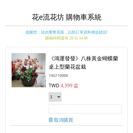
花e流花坊 購物車系統
提醒您：請勿重整頁面，以防訂單資料傳送錯誤!
購物時間還有 29 分 54 秒
《鴻運發發》八株黃金蝴蝶蘭
桌上型蘭花盆栽
19G110006
TWD
4,399 盆
取消購買