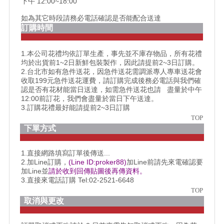
下午 12:00~18:00
如為其它時段請務必電話確認是否能配合送達
訂購時間
1.本公司花禮均依訂單生產，事先並不庫存物品，所有花禮
均於出貨前1~2日新鮮包裝製作，因此請提前2~3日訂購。
2.台北市如有急件送花，因急件送花需調派專人專車送花會
收取199元急件送花運費，請訂購完成後務必電話與我們確
認是否有花材能當日送達，如需急件送花也請 盡量於中午
12:00前訂花，我們會盡量於當日下午送達。
3.訂購花禮最好能請提前2~3日訂購
TOP
下單方式
1.直接網路填寫訂單後傳送...
2.加Line訂購，
(Line ID:proker88)
加Line前請先來電確認要
加Line並
請於收到回傳貼圖後再傳資料。
3.直接來電話訂購 Tel:02-2521-6648
TOP
取消與更改