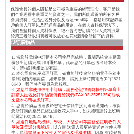
保護會員的個人隱私是公司極為重要的經營理念，客戶是我
們企業經營中最重要的資產之一。我們所能獲得的所有客戶
會員資料，包括姓名身分以及地址email等， 都是用來記錄客
戶的個人訂單以及配送商品的用途。在個人資料保護法下，
我們會堅持個人資料保護，絕不會將您訂購的個人資料洩露
給第三者所以消費者可以放心在花e流購物所留下的資料。
◎訂購物品
1. 當您於電腦中訂購本公司物品完成時，電腦系統會主動回
覆發出訂購完成明細通知單，代表您的訂單已送出到本公
司，請核對明細是否有誤。
2. 本公司會依序處理訂單，確實無誤後會於您的電子信箱中
接到我們的確認信，如未接獲，請於上班時間電洽(02)2521-
6648，我們將有專員為您服務。
3.
如您並非使用信用卡訂購，請務必記得將轉帳明細單寫上
訂購人姓名及訂單編號傳真給我們(FAX:02-25251354)◎或
來電本公司確認訂單。
4. 您將於物品送達後於您電子信箱中接到送達通知函，確保
您所訂購的產品已經送達收花人手中，如未接獲請於上班時
間電洽(02)2521-6648。
5.
如送件地點為機關、學校、大型公司等請務必註明收件人
單位及電話分機號碼
，以方便 送貨人員更確實送達收件人手
中，也
請盡量留下收件人的電話及手機號碼
，因為 有時候會