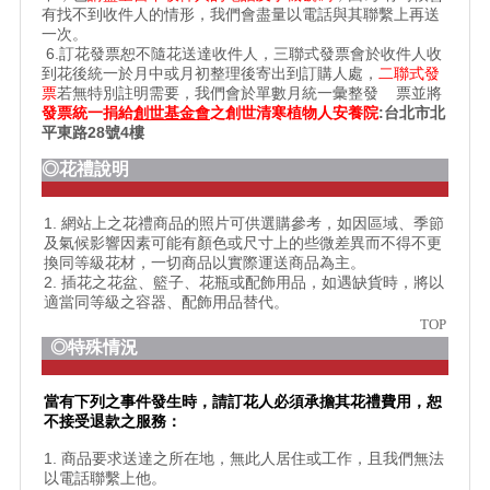
有找不到收件人的情形，我們會盡量以電話與其聯繫上再送
一次。
6.訂花發票恕不隨花送達收件人，三聯式發票會於收件人收
到花後統一於月中或月初整理後寄出到訂購人處，
二聯式發
票
若無特別註明需要，我們會於單數月統一彙整發 票並將
發票統一捐給
創世基金會
之
創世清寒植物人安養院
:台北市北
平東路28號4樓
◎花禮說明
1. 網站上之花禮商品的照片可供選購參考，如因區域、季節
及氣候影響因素可能有顏色或尺寸上的些微差異而不得不更
換同等級花材，一切商品以實際運送商品為主。
2. 插花之花盆、籃子、花瓶或配飾用品，如遇缺貨時，將以
適當同等級之容器、配飾用品替代。
TOP
◎特殊情況
當有下列之事件發生時，請訂花人必須承擔其花禮費用，恕
不接受退款之服務：
1. 商品要求送達之所在地，無此人居住或工作，且我們無法
以電話聯繫上他。