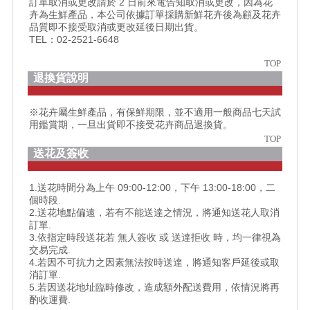
訂單取消或更改請於 2 日前來電告知取消或更改，因為花
卉為生鮮產品，本公司依據訂單採購新鮮花卉後為顧及花卉
品質即不接受取消或更改延後日期出貨。
TEL：02-2521-6648
TOP
退換貨說明
※花卉屬生鮮產品，有保鮮期限，並不適用一般商品七天試
用鑑賞期，一旦出貨即不接受花卉商品退換貨。
TOP
送花及簽收
1.送花時間分為上午 09:00-12:00，下午 13:00-18:00，二
個時段.
2.送花地點偏遠，若有不能送達之情況，將通知送花人取消
訂單.
3.依指定時段送花若 無人簽收 或 送達拒收 時，均一律視為
交易完成.
4.若因不可抗力之因素無法按時送達，將通知客戶延後或取
消訂單.
5.若因送花地址臨時修改，造成額外配送費用，依情況將再
酌收運費.