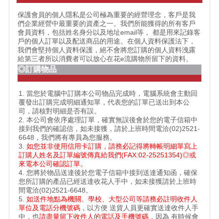
保護會員的個人隱私是公司極為重要的經營理念，客戶是我
們企業經營中最重要的資產之一。我們所能獲得的所有客戶
會員資料，包括姓名身分以及地址email等， 都是用來記錄客
戶的個人訂單以及配送商品的用途。在個人資料保護法下，
我們會堅持個人資料保護，絕不會將您訂購的個人資料洩露
給第三者所以消費者可以放心在花e流購物所留下的資料。
◎訂購物品
1. 當您於電腦中訂購本公司物品完成時，電腦系統會主動回
覆發出訂購完成明細通知單，代表您的訂單已送出到本公
司，請核對明細是否有誤。
2. 本公司會依序處理訂單，確實無誤後會於您的電子信箱中
接到我們的確認信，如未接獲，請於上班時間電洽(02)2521-
6648，我們將有專員為您服務。
3.
如您並非使用信用卡訂購，請務必記得將轉帳明細單寫上
訂購人姓名及訂單編號傳真給我們(FAX:02-25251354)◎或
來電本公司確認訂單。
4. 您將於物品送達後於您電子信箱中接到送達通知函，確保
您所訂購的產品已經送達收花人手中，如未接獲請於上班時
間電洽(02)2521-6648。
5.
如送件地點為機關、學校、大型公司等請務必註明收件人
單位及電話分機號碼
，以方便 送貨人員更確實送達收件人手
中，也
請盡量留下收件人的電話及手機號碼
，因為 有時候會