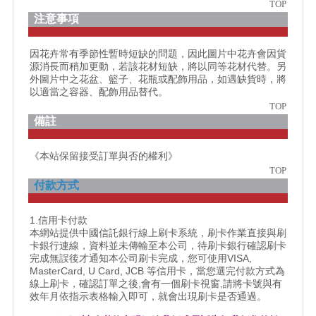
TOP
注意事項
因花卉常有季節性暫時短缺的問題，因此圖片中花卉會因貨
源消長而稍加更動，若該花材短缺，將以同等花材代替。另
外圖片中之花盆、籃子、花瓶或配飾用品，如遇缺貨時，將
以適當之容器、配飾用品替代。
TOP
備註
《本站保留接受訂單與否的權利》
TOP
付款方式
1.信用卡付款
本網站提供中國信託銀行線上刷卡系統，刷卡作業直接與刷
卡銀行連線，資料並未傳輸至本公司，待刷卡銀行確認刷卡
完成無誤後才通知本公司刷卡完成，您可使用VISA,
MasterCard, U Card, JCB 等信用卡，當您選完付款方式為
線上刷卡，確認訂單之後,會有一個刷卡視窗,請將卡號與有
效年月依指示表格輸入即可，就會出現刷卡是否通過。