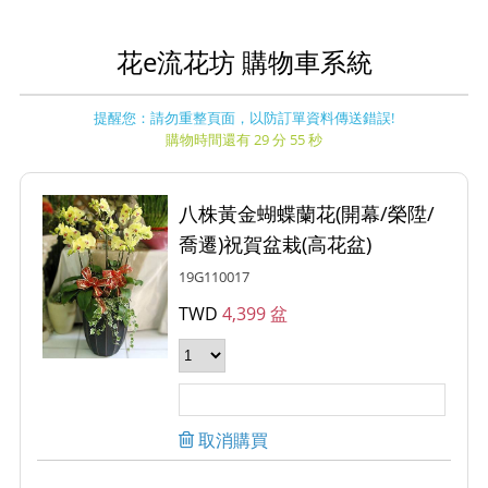
花e流花坊 購物車系統
提醒您：請勿重整頁面，以防訂單資料傳送錯誤!
購物時間還有 29 分 55 秒
八株黃金蝴蝶蘭花(開幕/榮陞/
喬遷)祝賀盆栽(高花盆)
19G110017
TWD
4,399 盆
取消購買