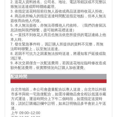
2. 送花人資料姓名、公司名、地址、電話等錯誤或不完整以
致無法送達或即時聯絡處理。
3. 依指定送花時段前往無人簽收或商品送達時收花人拒收。
4. 商品依所輸入的指定送達時間配送指定地點，但本人無法
簽收而由他人代收。
5. 本人無法簽收，亦無法尋獲他人代收時。（我們仍會留訊
息請他與我們聯繫，盡可能將花禮送達）
6. 一直找不到收花人而且也無法依您所提供的電話連絡上他
本人時。
7. 發生緊急事件時， 因訂購人所提供的資料不完整，而無
法即時聯繫上，以至無法送達。
8. 若因不可抗力之因素無法按時送達，將通知客戶延後或取
消訂單。
9. 本次交易僅含一次配送費用，若因送花地址臨時修改造成
額外配送費用，依實際情況向訂購人加收運費。
配送時間
台北市地區，本公司會盡量配合以專人送達，台北市以外縣
市多半與統一宅急便配合，如需冷藏物品會全程以低溫冷藏
方式運送，運送時間分上下午二個時段，如需指定送貨時
段，請於訂購備註欄中註明，如未註明物品多半會於上午送
達。
上午 09:00~12:00