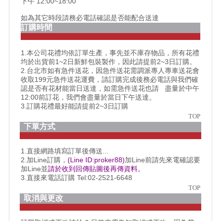
下午 12:00~18:00
如為其它時段請務必電話確認是否能配合送達
訂購時間
1.本公司花禮均依訂單生產，事先並不庫存物品，所有花禮
均於出貨前1~2日新鮮包裝製作，因此請提前2~3日訂購。
2.台北市如有急件送花，因急件送花需調派專人專車送花會
收取199元急件送花運費，請訂購完成後務必電話與我們確
認是否有花材能當日送達，如需急件送花也請 盡量於中午
12:00前訂花，我們會盡量於當日下午送達。
3.訂購花禮最好能請提前2~3日訂購
TOP
下單方式
1.直接網路填寫訂單後傳送...
2.加Line訂購，
(Line ID:proker88)
加Line前請先來電確認要
加Line並
請於收到回傳貼圖後再傳資料。
3.直接來電話訂購 Tel:02-2521-6648
TOP
取消與更改