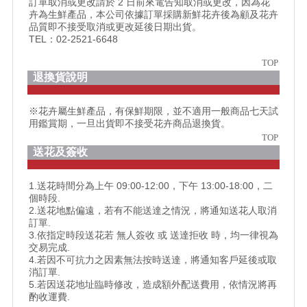
訂單取消或更改請於 2 日前來電告知取消或更改，因為花
卉為生鮮產品，本公司依據訂單採購新鮮花卉後為顧及花卉
品質即不接受取消或更改延後日期出貨。
TEL：02-2521-6648
TOP
退換貨說明
※花卉屬生鮮產品，有保鮮期限，並不適用一般商品七天試
用鑑賞期，一旦出貨即不接受花卉商品退換貨。
TOP
送花及簽收
1.送花時間分為上午 09:00-12:00，下午 13:00-18:00，二
個時段.
2.送花地點偏遠，若有不能送達之情況，將通知送花人取消
訂單.
3.依指定時段送花若 無人簽收 或 送達拒收 時，均一律視為
交易完成.
4.若因不可抗力之因素無法按時送達，將通知客戶延後或取
消訂單.
5.若因送花地址臨時修改，造成額外配送費用，依情況將再
酌收運費.