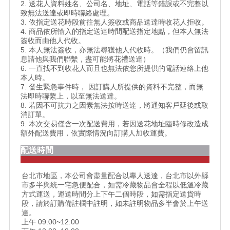
2. 送花人資料姓名、公司名、地址、電話等錯誤或不完整以
致無法送達或即時聯絡處理。
3. 依指定送花時段前往無人簽收或商品送達時收花人拒收。
4. 商品依所輸入的指定送達時間配送指定地點，但本人無法
簽收而由他人代收。
5. 本人無法簽收，亦無法尋獲他人代收時。（我們仍會留訊
息請他與我們聯繫，盡可能將花禮送達）
6. 一直找不到收花人而且也無法依您所提供的電話連絡上他
本人時。
7. 發生緊急事件時， 因訂購人所提供的資料不完整，而無
法即時聯繫上，以至無法送達。
8. 若因不可抗力之因素無法按時送達，將通知客戶延後或取
消訂單。
9. 本次交易僅含一次配送費用，若因送花地址臨時修改造成
額外配送費用，依實際情況向訂購人加收運費。
配送時間
台北市地區，本公司會盡量配合以專人送達，台北市以外縣
市多半與統一宅急便配合，如需冷藏物品會全程以低溫冷藏
方式運送，運送時間分上下午二個時段，如需指定送貨時
段，請於訂購備註欄中註明，如未註明物品多半會於上午送
達。
上午 09:00~12:00