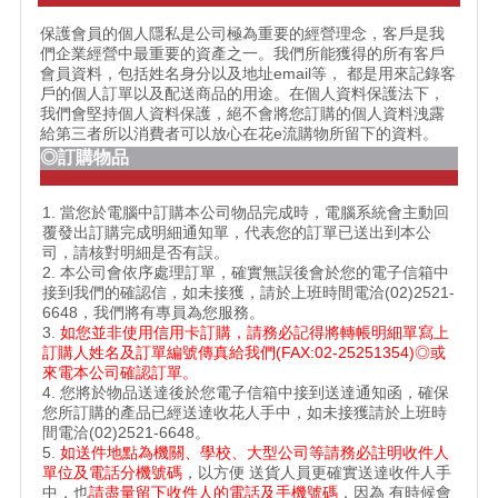
保護會員的個人隱私是公司極為重要的經營理念，客戶是我
們企業經營中最重要的資產之一。我們所能獲得的所有客戶
會員資料，包括姓名身分以及地址email等， 都是用來記錄客
戶的個人訂單以及配送商品的用途。在個人資料保護法下，
我們會堅持個人資料保護，絕不會將您訂購的個人資料洩露
給第三者所以消費者可以放心在花e流購物所留下的資料。
◎訂購物品
1. 當您於電腦中訂購本公司物品完成時，電腦系統會主動回
覆發出訂購完成明細通知單，代表您的訂單已送出到本公
司，請核對明細是否有誤。
2. 本公司會依序處理訂單，確實無誤後會於您的電子信箱中
接到我們的確認信，如未接獲，請於上班時間電洽(02)2521-
6648，我們將有專員為您服務。
3.
如您並非使用信用卡訂購，請務必記得將轉帳明細單寫上
訂購人姓名及訂單編號傳真給我們(FAX:02-25251354)◎或
來電本公司確認訂單。
4. 您將於物品送達後於您電子信箱中接到送達通知函，確保
您所訂購的產品已經送達收花人手中，如未接獲請於上班時
間電洽(02)2521-6648。
5.
如送件地點為機關、學校、大型公司等請務必註明收件人
單位及電話分機號碼
，以方便 送貨人員更確實送達收件人手
中，也
請盡量留下收件人的電話及手機號碼
，因為 有時候會