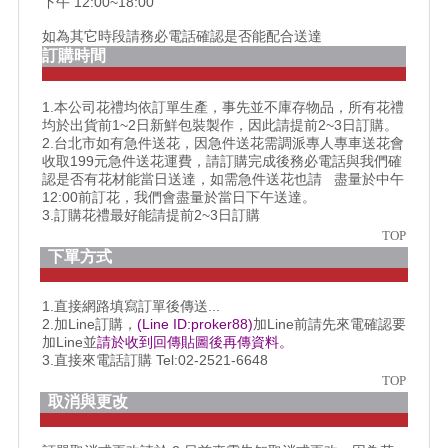
下午 12:00~18:00
如為其它時段請務必電話確認是否能配合送達
訂購時間
1.本公司花禮均依訂單生產，事先並不庫存物品，所有花禮
均於出貨前1~2日新鮮包裝製作，因此請提前2~3日訂購。
2.台北市如有急件送花，因急件送花需調派專人專車送花會
收取199元急件送花運費，請訂購完成後務必電話與我們確
認是否有花材能當日送達，如需急件送花也請 盡量於中午
12:00前訂花，我們會盡量於當日下午送達。
3.訂購花禮最好能請提前2~3日訂購
TOP
下單方式
1.直接網路填寫訂單後傳送...
2.加Line訂購，
(Line ID:proker88)
加Line前請先來電確認要
加Line並
請於收到回傳貼圖後再傳資料。
3.直接來電話訂購 Tel:02-2521-6648
TOP
取消與更改