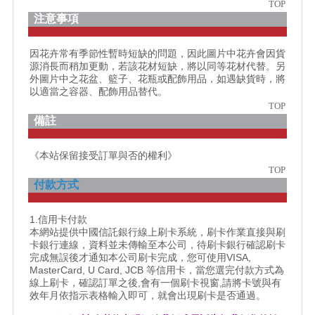
TOP
注意事項
因花卉常有季節性暫時短缺的問題，因此圖片中花卉會因貨
源消長而稍加更動，若該花材短缺，將以同等花材代替。另
外圖片中之花盆、籃子、花瓶或配飾用品，如遇缺貨時，將
以適當之容器、配飾用品替代。
TOP
備註
《本站保留接受訂單與否的權利》
TOP
付款方式
1.信用卡付款
本網站提供中國信託銀行線上刷卡系統，刷卡作業直接與刷
卡銀行連線，資料並未傳輸至本公司，待刷卡銀行確認刷卡
完成無誤後才通知本公司刷卡完成，您可使用VISA,
MasterCard, U Card, JCB 等信用卡，當您選完付款方式為
線上刷卡，確認訂單之後,會有一個刷卡視窗,請將卡號與有
效年月依指示表格輸入即可，就會出現刷卡是否通過。