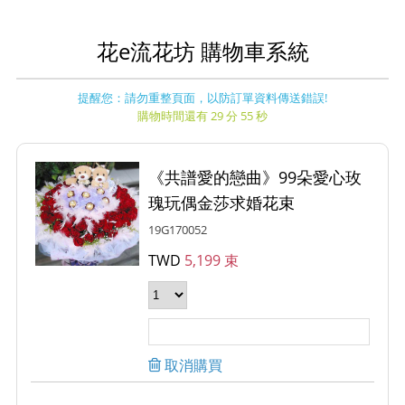
花e流花坊 購物車系統
提醒您：請勿重整頁面，以防訂單資料傳送錯誤!
購物時間還有 29 分 55 秒
《共譜愛的戀曲》99朵愛心玫
瑰玩偶金莎求婚花束
19G170052
TWD
5,199 束
取消購買