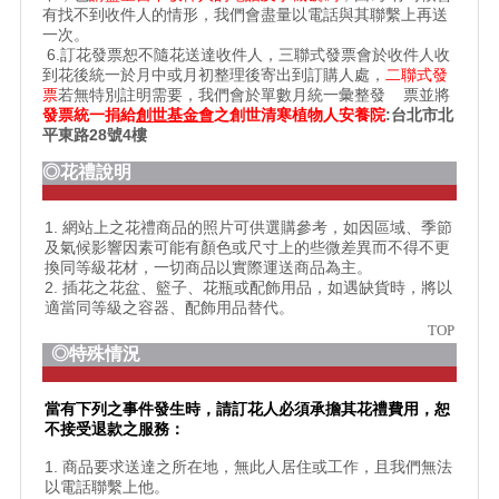
有找不到收件人的情形，我們會盡量以電話與其聯繫上再送
一次。
6.訂花發票恕不隨花送達收件人，三聯式發票會於收件人收
到花後統一於月中或月初整理後寄出到訂購人處，
二聯式發
票
若無特別註明需要，我們會於單數月統一彙整發 票並將
發票統一捐給
創世基金會
之
創世清寒植物人安養院
:台北市北
平東路28號4樓
◎花禮說明
1. 網站上之花禮商品的照片可供選購參考，如因區域、季節
及氣候影響因素可能有顏色或尺寸上的些微差異而不得不更
換同等級花材，一切商品以實際運送商品為主。
2. 插花之花盆、籃子、花瓶或配飾用品，如遇缺貨時，將以
適當同等級之容器、配飾用品替代。
TOP
◎特殊情況
當有下列之事件發生時，請訂花人必須承擔其花禮費用，恕
不接受退款之服務：
1. 商品要求送達之所在地，無此人居住或工作，且我們無法
以電話聯繫上他。