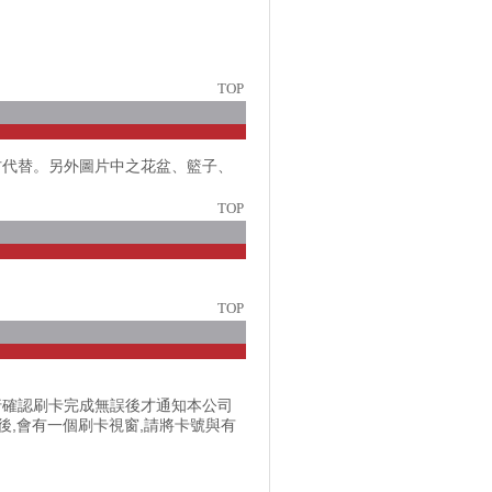
TOP
材代替。另外圖片中之花盆、籃子、
TOP
TOP
行確認刷卡完成無誤後才通知本公司
訂單之後,會有一個刷卡視窗,請將卡號與有