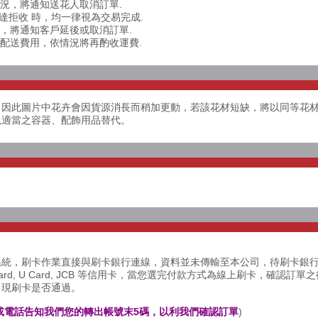
情況，將通知送花人取消訂單.
送達拒收 時，均一律視為交易完成.
達，將通知客戶延後或取消訂單.
外配送費用，依情況將再酌收運費.
，因此圖片中花卉會因貨源消長而稍加更動，若該花材短缺，將以同等花
以適當之容器、配飾用品替代。
系統，刷卡作業直接與刷卡銀行連線，資料並未傳輸至本公司，待刷卡銀
rCard, U Card, JCB 等信用卡，當您選完付款方式為線上刷卡，確認
出現刷卡是否通過。
或電話告知我們您的轉出帳號末5碼，以利我們確認訂單
)