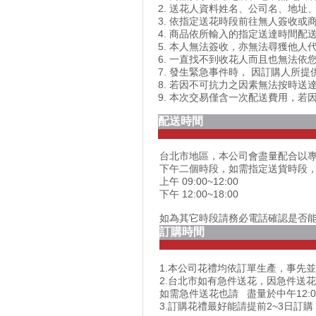
2. 送花人資料姓名、公司名、地
3. 依指定送花時段前往無人簽收或
4. 商品依所輸入的指定送達時間
5. 本人無法簽收，亦無法尋獲他
6. 一直找不到收花人而且也無法
7. 發生緊急事件時， 因訂購人所
8. 若因不可抗力之因素無法按時
9. 本次交易僅含一次配送費用，
配送時間
台北市地區，本公司會盡量配合以
下午二個時段，如需指定送貨時段
上午 09:00~12:00
下午 12:00~18:00
如為其它時段請務必電話確認是否
訂購時間
1.本公司花禮均依訂單生產，事先並
2.台北市如有急件送花，因急件送
如需急件送花也請 盡量於中午12:
3.訂購花禮最好能請提前2~3日訂購