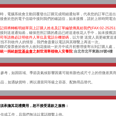
完成時，電腦系統會主動回覆發出訂購完成明細通知單，代表您的訂單已送
後會於您的電子信箱中接到我們的確認信，如未接獲，請於上班時間電洽(02)
得將轉帳明細單寫上訂購人姓名及訂單編號傳真給我們(FAX:02-25251
接到送達通知函，確保您所訂購的產品已經送達收花人手中，如未接獲請於上班時
司等請務必註明收件人單位及電話分機號碼
，以方便 送貨人員更確實送
有找不到收件人的情形，我們會盡量以電話與其聯繫上再送一次。
三聯式發票會於收件人收到花後統一於月中或月初整理後寄出到訂購人處，
統一捐給
創世基金會
之
創世清寒植物人安養院
:台北市北平東路28號4樓
選購參考，如因區域、季節及氣候影響因素可能有顏色或尺寸上的些微差異
飾用品，如遇缺貨時，將以適當同等級之容器、配飾用品替代。
必須承擔其花禮費用，恕不接受退款之服務：
人居住或工作，且我們無法以電話聯繫上他。