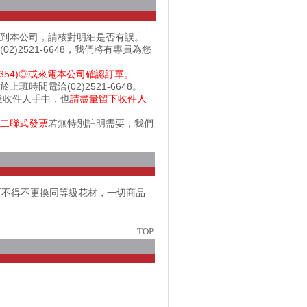
出到本公司，請核對明細是否有誤。
2521-6648，我們將有專員為您
354)◎或來電本公司確認訂單。
間電洽(02)2521-6648。
達收件人手中，也
請盡量留下收件人
二聯式發票
若無特別註明需要，我們
而不得不更換同等級花材，一切商品
TOP