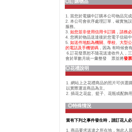
◎訂購物品
1. 當您於電腦中訂購本公司物品
2. 本公司會依序處理訂單，確實無誤
服務。
3.
如您並非使用信用卡訂購，請務必記
4. 您將於物品送達後於您電子信箱中
5.
如送件地點為機關、學校、大型公
的電話及手機號碼
，因為 有時候會
6.訂花發票恕不隨花送達收件人，
會於單數月統一彙整發 票並將
發票
◎花禮說明
1. 網站上之花禮商品的照片可供
以實際運送商品為主。
2. 插花之花盆、籃子、花瓶或配
◎特殊情況
當有下列之事件發生時，請訂花人
1. 商品要求送達之所在地，無此