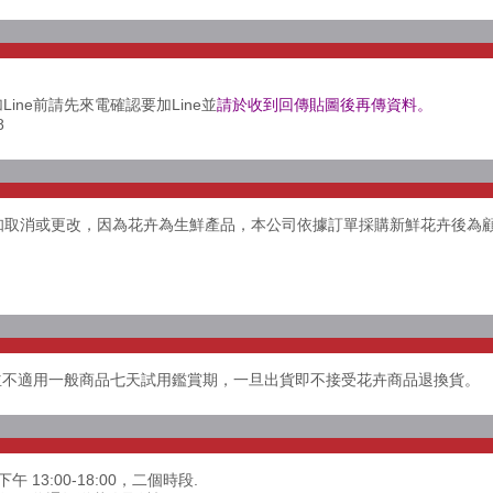
Line前請先來電確認要加Line並
請於收到回傳貼圖後再傳資料。
8
告知取消或更改，因為花卉為生鮮產品，本公司依據訂單採購新鮮花卉後為
並不適用一般商品七天試用鑑賞期，一旦出貨即不接受花卉商品退換貨。
下午 13:00-18:00，二個時段.