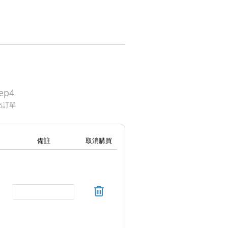
ep4
出訂單
備註
取消購買