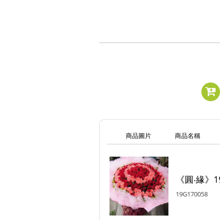
商品圖片
商品名稱
《圓‧緣》
19G170058