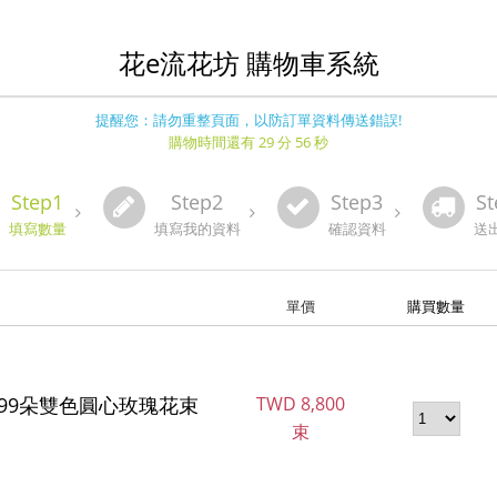
花e流花坊 購物車系統
提醒您：請勿重整頁面，以防訂單資料傳送錯誤!
購物時間還有 29 分 55 秒
Step1
Step2
Step3
St
填寫數量
填寫我的資料
確認資料
送
單價
購買數量
199朵雙色圓心玫瑰花束
TWD
8,800
束