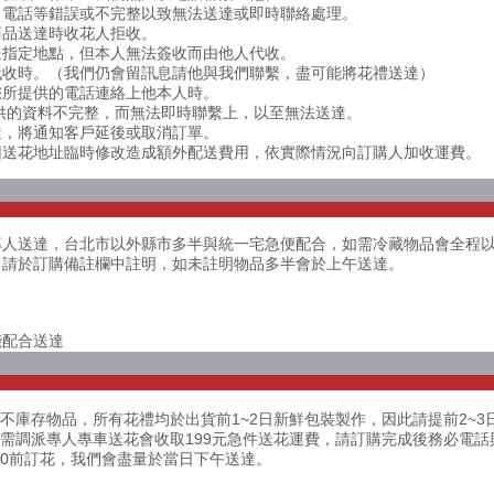
址、電話等錯誤或不完整以致無法送達或即時聯絡處理。
商品送達時收花人拒收。
配送指定地點，但本人無法簽收而由他人代收。
人代收時。（我們仍會留訊息請他與我們聯繫，盡可能將花禮送達）
依您所提供的電話連絡上他本人時。
提供的資料不完整，而無法即時聯繫上，以至無法送達。
送達，將通知客戶延後或取消訂單。
若因送花地址臨時修改造成額外配送費用，依實際情況向訂購人加收運費。
專人送達，台北市以外縣市多半與統一宅急便配合，如需冷藏物品會全程
，請於訂購備註欄中註明，如未註明物品多半會於上午送達。
能配合送達
不庫存物品，所有花禮均於出貨前1~2日新鮮包裝製作，因此請提前2~3
花需調派專人專車送花會收取199元急件送花運費，請訂購完成後務必電
00前訂花，我們會盡量於當日下午送達。