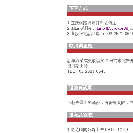
下單方式
1.直接網路填寫訂單後傳送...
2.加Line訂購，
(Line ID:proker88)
加
3.直接來電話訂購 Tel:02-2521-664
取消與更改
訂單取消或更改請於 2 日前來電
後日期出貨。
TEL：02-2521-6648
退換貨說明
※花卉屬生鮮產品，有保鮮期限，
送花及簽收
1.送花時間分為上午 09:00-12:00，