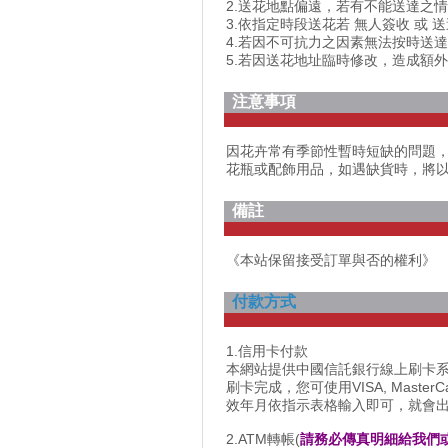
2.送花地點偏遠，若有不能送達之
3.依指定時段送花若 無人簽收 或 
4.若因不可抗力之因素無法按時送
5.若因送花地址臨時修改，造成額
注意事項
因花卉常有季節性暫時短缺的問題
花瓶或配飾用品，如遇缺貨時，將
備註
《本站保留接受訂單與否的權利》
付款方式
1.信用卡付款
本網站提供中國信託銀行線上刷卡
刷卡完成，您可使用VISA, Maste
效年月依指示表格輸入即可，就會
2.ATM轉帳(
請務必傳真明細給我們