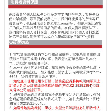
消費者資料保護
保護會員的個人隱私是公司極為重要的經營理念，客戶是我
們企業經營中最重要的資產之一。我們所能獲得的所有客戶
會員資料，包括姓名身分以及地址email等， 都是用來記錄客
戶的個人訂單以及配送商品的用途。在個人資料保護法下，
我們會堅持個人資料保護，絕不會將您訂購的個人資料洩露
給第三者所以消費者可以放心在花e流購物所留下的資料。
◎訂購物品
1. 當您於電腦中訂購本公司物品完成時，電腦系統會主動回
覆發出訂購完成明細通知單，代表您的訂單已送出到本公
司，請核對明細是否有誤。
2. 本公司會依序處理訂單，確實無誤後會於您的電子信箱中
接到我們的確認信，如未接獲，請於上班時間電洽(02)2521-
6648，我們將有專員為您服務。
3.
如您並非使用信用卡訂購，請務必記得將轉帳明細單寫上
訂購人姓名及訂單編號傳真給我們(FAX:02-25251354)◎或
來電本公司確認訂單。
4. 您將於物品送達後於您電子信箱中接到送達通知函，確保
您所訂購的產品已經送達收花人手中，如未接獲請於上班時
間電洽(02)2521-6648。
5.
如送件地點為機關、學校、大型公司等請務必註明收件人