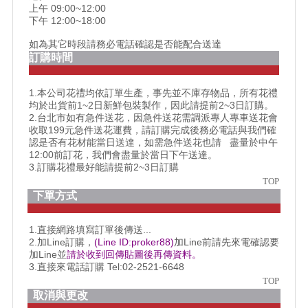
上午 09:00~12:00
下午 12:00~18:00
如為其它時段請務必電話確認是否能配合送達
訂購時間
1.本公司花禮均依訂單生產，事先並不庫存物品，所有花禮
均於出貨前1~2日新鮮包裝製作，因此請提前2~3日訂購。
2.台北市如有急件送花，因急件送花需調派專人專車送花會
收取199元急件送花運費，請訂購完成後務必電話與我們確
認是否有花材能當日送達，如需急件送花也請 盡量於中午
12:00前訂花，我們會盡量於當日下午送達。
3.訂購花禮最好能請提前2~3日訂購
TOP
下單方式
1.直接網路填寫訂單後傳送...
2.加Line訂購，
(Line ID:proker88)
加Line前請先來電確認要
加Line並
請於收到回傳貼圖後再傳資料。
3.直接來電話訂購 Tel:02-2521-6648
TOP
取消與更改