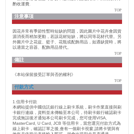
酌收運費.
TOP
注意事項
因花卉常有季節性暫時短缺的問題，因此圖片中花卉會因貨
源消長而稍加更動，若該花材短缺，將以同等花材代替。另
外圖片中之花盆、籃子、花瓶或配飾用品，如遇缺貨時，將
以適當之容器、配飾用品替代。
TOP
備註
《本站保留接受訂單與否的權利》
TOP
付款方式
1.信用卡付款
本網站提供中國信託銀行線上刷卡系統，刷卡作業直接與刷
卡銀行連線，資料並未傳輸至本公司，待刷卡銀行確認刷卡
完成無誤後才通知本公司刷卡完成，您可使用VISA,
MasterCard, U Card, JCB 等信用卡，當您選完付款方式為
線上刷卡，確認訂單之後,會有一個刷卡視窗,請將卡號與有