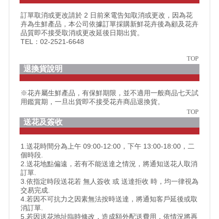
訂單取消或更改請於 2 日前來電告知取消或更改，因為花
卉為生鮮產品，本公司依據訂單採購新鮮花卉後為顧及花卉
品質即不接受取消或更改延後日期出貨。
TEL：02-2521-6648
TOP
退換貨說明
※花卉屬生鮮產品，有保鮮期限，並不適用一般商品七天試
用鑑賞期，一旦出貨即不接受花卉商品退換貨。
TOP
送花及簽收
1.送花時間分為上午 09:00-12:00，下午 13:00-18:00，二
個時段.
2.送花地點偏遠，若有不能送達之情況，將通知送花人取消
訂單.
3.依指定時段送花若 無人簽收 或 送達拒收 時，均一律視為
交易完成.
4.若因不可抗力之因素無法按時送達，將通知客戶延後或取
消訂單.
5.若因送花地址臨時修改，造成額外配送費用，依情況將再