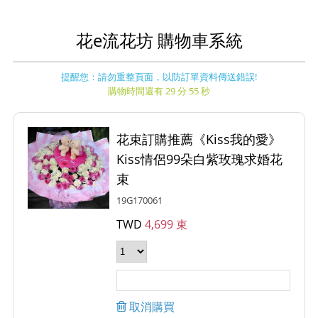
花e流花坊 購物車系統
提醒您：請勿重整頁面，以防訂單資料傳送錯誤!
購物時間還有 29 分 55 秒
花束訂購推薦《Kiss我的愛》
Kiss情侶99朵白紫玫瑰求婚花
束
19G170061
TWD
4,699 束
取消購買