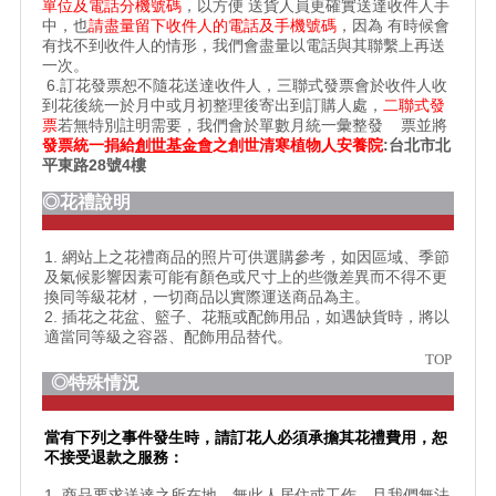
單位及電話分機號碼
，以方便 送貨人員更確實送達收件人手
中，也
請盡量留下收件人的電話及手機號碼
，因為 有時候會
有找不到收件人的情形，我們會盡量以電話與其聯繫上再送
一次。
6.訂花發票恕不隨花送達收件人，三聯式發票會於收件人收
到花後統一於月中或月初整理後寄出到訂購人處，
二聯式發
票
若無特別註明需要，我們會於單數月統一彙整發 票並將
發票統一捐給
創世基金會
之
創世清寒植物人安養院
:台北市北
平東路28號4樓
◎花禮說明
1. 網站上之花禮商品的照片可供選購參考，如因區域、季節
及氣候影響因素可能有顏色或尺寸上的些微差異而不得不更
換同等級花材，一切商品以實際運送商品為主。
2. 插花之花盆、籃子、花瓶或配飾用品，如遇缺貨時，將以
適當同等級之容器、配飾用品替代。
TOP
◎特殊情況
當有下列之事件發生時，請訂花人必須承擔其花禮費用，恕
不接受退款之服務：
1. 商品要求送達之所在地，無此人居住或工作，且我們無法