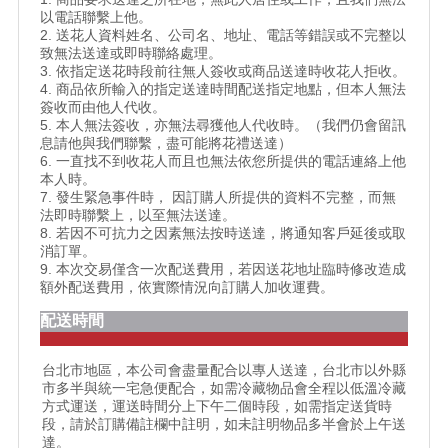
以電話聯繫上他。
2. 送花人資料姓名、公司名、地址、電話等錯誤或不完整以
致無法送達或即時聯絡處理。
3. 依指定送花時段前往無人簽收或商品送達時收花人拒收。
4. 商品依所輸入的指定送達時間配送指定地點，但本人無法
簽收而由他人代收。
5. 本人無法簽收，亦無法尋獲他人代收時。（我們仍會留訊
息請他與我們聯繫，盡可能將花禮送達）
6. 一直找不到收花人而且也無法依您所提供的電話連絡上他
本人時。
7. 發生緊急事件時， 因訂購人所提供的資料不完整，而無
法即時聯繫上，以至無法送達。
8. 若因不可抗力之因素無法按時送達，將通知客戶延後或取
消訂單。
9. 本次交易僅含一次配送費用，若因送花地址臨時修改造成
額外配送費用，依實際情況向訂購人加收運費。
配送時間
台北市地區，本公司會盡量配合以專人送達，台北市以外縣
市多半與統一宅急便配合，如需冷藏物品會全程以低溫冷藏
方式運送，運送時間分上下午二個時段，如需指定送貨時
段，請於訂購備註欄中註明，如未註明物品多半會於上午送
達。