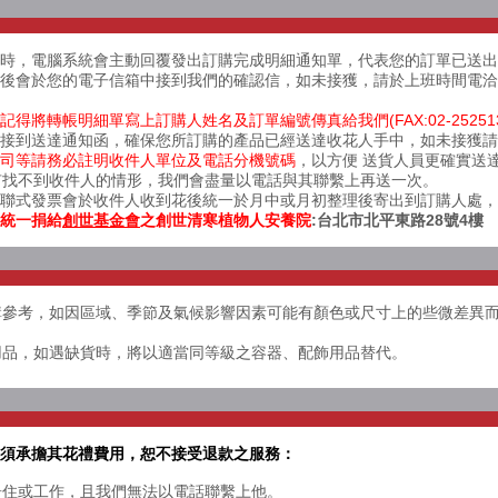
完成時，電腦系統會主動回覆發出訂購完成明細通知單，代表您的訂單已送
後會於您的電子信箱中接到我們的確認信，如未接獲，請於上班時間電洽(02)
得將轉帳明細單寫上訂購人姓名及訂單編號傳真給我們(FAX:02-25251
接到送達通知函，確保您所訂購的產品已經送達收花人手中，如未接獲請於上班時
司等請務必註明收件人單位及電話分機號碼
，以方便 送貨人員更確實送
有找不到收件人的情形，我們會盡量以電話與其聯繫上再送一次。
三聯式發票會於收件人收到花後統一於月中或月初整理後寄出到訂購人處，
統一捐給
創世基金會
之
創世清寒植物人安養院
:台北市北平東路28號4樓
選購參考，如因區域、季節及氣候影響因素可能有顏色或尺寸上的些微差異
飾用品，如遇缺貨時，將以適當同等級之容器、配飾用品替代。
必須承擔其花禮費用，恕不接受退款之服務：
人居住或工作，且我們無法以電話聯繫上他。