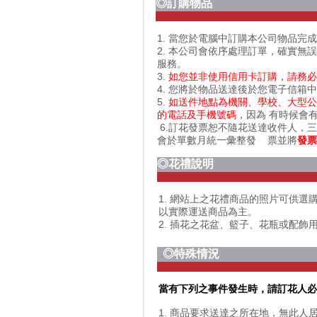
◎訂購物品
1. 當您於電腦中訂購本公司物品
2. 本公司會依序處理訂單，確實無誤
服務。
3.
如您並非使用信用卡訂購，請務必記
4. 您將於物品送達後於您電子信箱中
5.
如送件地點為機關、學校、大型公
的電話及手機號碼
，因為 有時候會
6.訂花發票恕不隨花送達收件人，
會於單數月統一彙整發 票並將
發票
◎花禮說明
1. 網站上之花禮商品的照片可供
以實際運送商品為主。
2. 插花之花盆、籃子、花瓶或配
◎特殊情況
當有下列之事件發生時，請訂花人
1. 商品要求送達之所在地，無此