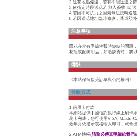
2.送花地點偏遠，若有不能送達之
3.依指定時段送花若 無人簽收 或 
4.若因不可抗力之因素無法按時送
5.若因送花地址臨時修改，造成額
注意事項
因花卉常有季節性暫時短缺的問題
花瓶或配飾用品，如遇缺貨時，將
備註
《本站保留接受訂單與否的權利》
付款方式
1.信用卡付款
本網站提供中國信託銀行線上刷卡
刷卡完成，您可使用VISA, Maste
效年月依指示表格輸入即可，就會
2.ATM轉帳(
請務必傳真明細給我們