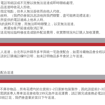
址、電話等錯誤或不完整以致無法送達或即時聯絡處理。
商品送達時收花人拒收。
配送指定地點，但本人無法簽收而由他人代收。
人代收時。（我們仍會留訊息請他與我們聯繫，盡可能將花禮送達）
依您所提供的電話連絡上他本人時。
提供的資料不完整，而無法即時聯繫上，以至無法送達。
送達，將通知客戶延後或取消訂單。
若因送花地址臨時修改造成額外配送費用，依實際情況向訂購人加收運費。
專人送達，台北市以外縣市多半與統一宅急便配合，如需冷藏物品會全程
，請於訂購備註欄中註明，如未註明物品多半會於上午送達。
能配合送達
不庫存物品，所有花禮均於出貨前1~2日新鮮包裝製作，因此請提前2~3
花需調派專人專車送花會收取199元急件送花運費，請訂購完成後務必電
00前訂花，我們會盡量於當日下午送達。