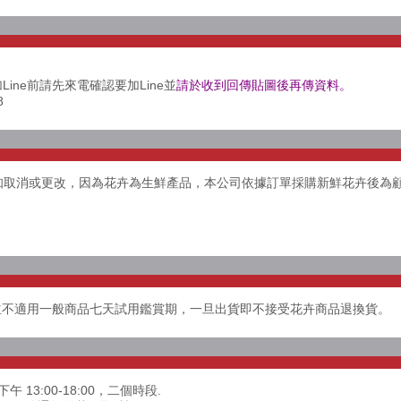
Line前請先來電確認要加Line並
請於收到回傳貼圖後再傳資料。
8
告知取消或更改，因為花卉為生鮮產品，本公司依據訂單採購新鮮花卉後為
並不適用一般商品七天試用鑑賞期，一旦出貨即不接受花卉商品退換貨。
下午 13:00-18:00，二個時段.