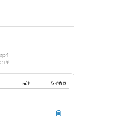
ep4
出訂單
備註
取消購買