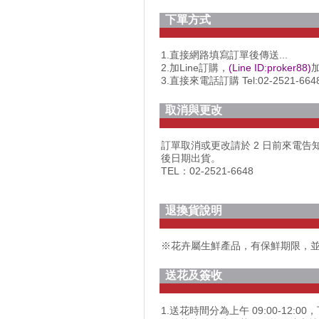
下單方式
1.直接網路填寫訂單後傳送...
2.加Line訂購，
(Line ID:proker88)
加
3.直接來電話訂購 Tel:02-2521-664
取消與更改
訂單取消或更改請於 2 日前來電
後日期出貨。
TEL：02-2521-6648
退換貨說明
※花卉屬生鮮產品，有保鮮期限，
送花及簽收
1.送花時間分為上午 09:00-12:00，