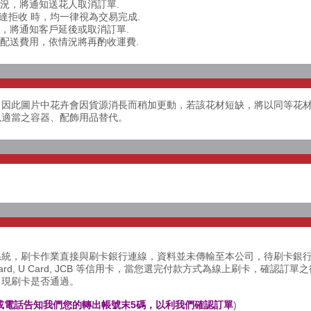
情況，將通知送花人取消訂單.
送達拒收 時，均一律視為交易完成.
達，將通知客戶延後或取消訂單.
外配送費用，依情況將再酌收運費.
，因此圖片中花卉會因貨源消長而稍加更動，若該花材短缺，將以同等花
以適當之容器、配飾用品替代。
系統，刷卡作業直接與刷卡銀行連線，資料並未傳輸至本公司，待刷卡銀
rCard, U Card, JCB 等信用卡，當您選完付款方式為線上刷卡，確認
出現刷卡是否通過。
或電話告知我們您的轉出帳號末5碼，以利我們確認訂單
)