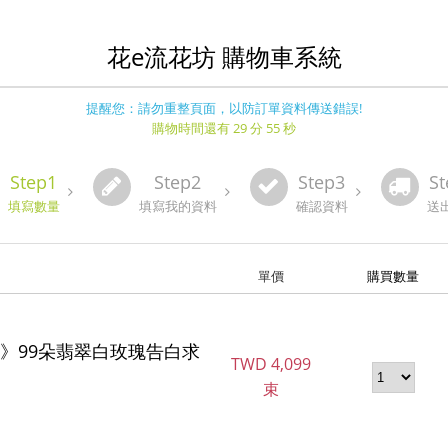
花e流花坊 購物車系統
提醒您：請勿重整頁面，以防訂單資料傳送錯誤!
購物時間還有 29 分 54 秒
Step1
Step2
Step3
St
填寫數量
填寫我的資料
確認資料
送
單價
購買數量
》99朵翡翠白玫瑰告白求
TWD
4,099
束