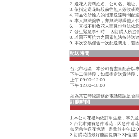
2. 送花人資料姓名、公司名、地
3. 依指定送花時段前往無人簽收或
4. 商品依所輸入的指定送達時間
5. 本人無法簽收，亦無法尋獲他
6. 一直找不到收花人而且也無法
7. 發生緊急事件時， 因訂購人所
8. 若因不可抗力之因素無法按時
9. 本次交易僅含一次配送費用，
配送時間
台北市地區，本公司會盡量配合以
下午二個時段，如需指定送貨時段
上午 09:00~12:00
下午 12:00~18:00
如為其它時段請務必電話確認是否
訂購時間
1.本公司花禮均依訂單生產，事先並
2.台北市如有急件送花，因急件送
如需急件送花也請 盡量於中午12:
3.訂購花禮最好能請提前2~3日訂購