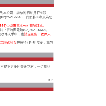
出到本公司，請核對明細是否有誤。
2521-6648，我們將有專員為您
354)◎或來電本公司確認訂單。
間電洽(02)2521-6648。
達收件人手中，也
請盡量留下收件人
二聯式發票
若無特別註明需要，我們
而不得不更換同等級花材，一切商品
TOP