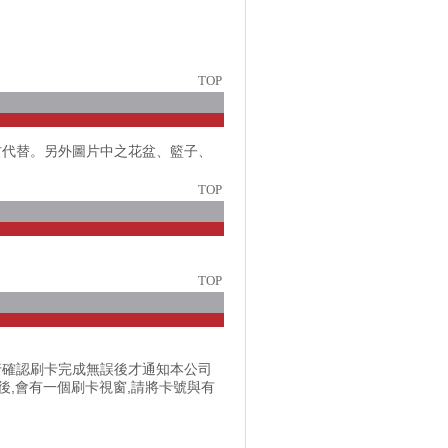
TOP
材代替。另外圖片中之花盆、籃子、
TOP
TOP
行確認刷卡完成無誤後才通知本公司
訂單之後,會有一個刷卡視窗,請將卡號與有