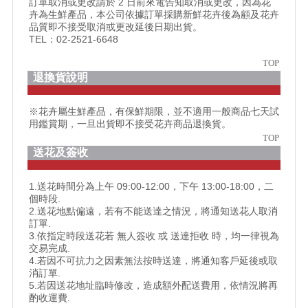
訂單取消或更改請於 2 日前來電告知取消或更改，因為花
卉為生鮮產品，本公司依據訂單採購新鮮花卉後為顧及花卉
品質即不接受取消或更改延後日期出貨。
TEL：02-2521-6648
TOP
退換貨說明
※花卉屬生鮮產品，有保鮮期限，並不適用一般商品七天試
用鑑賞期，一旦出貨即不接受花卉商品退換貨。
TOP
送花及簽收
1.送花時間分為上午 09:00-12:00，下午 13:00-18:00，二
個時段.
2.送花地點偏遠，若有不能送達之情況，將通知送花人取消
訂單.
3.依指定時段送花若 無人簽收 或 送達拒收 時，均一律視為
交易完成.
4.若因不可抗力之因素無法按時送達，將通知客戶延後或取
消訂單.
5.若因送花地址臨時修改，造成額外配送費用，依情況將再
酌收運費.