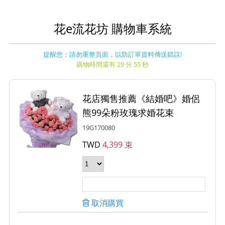
花e流花坊 購物車系統
提醒您：請勿重整頁面，以防訂單資料傳送錯誤!
購物時間還有 29 分 55 秒
花店獨售推薦《結婚吧》婚侶
熊99朵粉玫瑰求婚花束
19G170080
TWD
4,399 束
取消購買