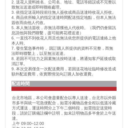
2. 送花人資料姓名、公司名、地址、電話等錯誤或不完整以
致無法送達或即時聯絡處理。
3. 依指定送花時段前往無人簽收或商品送達時收花人拒收。
4. 商品依所輸入的指定送達時間配送指定地點，但本人無法
簽收而由他人代收。
5. 本人無法簽收，亦無法尋獲他人代收時。（我們仍會留訊
息請他與我們聯繫，盡可能將花禮送達）
6. 一直找不到收花人而且也無法依您所提供的電話連絡上他
本人時。
7. 發生緊急事件時， 因訂購人所提供的資料不完整，而無
法即時聯繫上，以至無法送達。
8. 若因不可抗力之因素無法按時送達，將通知客戶延後或取
消訂單。
9. 本次交易僅含一次配送費用，若因送花地址臨時修改造成
額外配送費用，依實際情況向訂購人加收運費。
配送時間
台北市地區，本公司會盡量配合以專人送達，台北市以外縣
市多半與統一宅急便配合，如需冷藏物品會全程以低溫冷藏
方式運送，運送時間分上下午二個時段，如需指定送貨時
段，請於訂購備註欄中註明，如未註明物品多半會於上午送
達。
上午 09:00~12:00