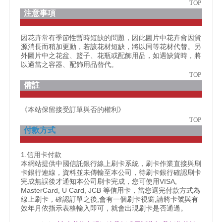
TOP
注意事項
因花卉常有季節性暫時短缺的問題，因此圖片中花卉會因貨
源消長而稍加更動，若該花材短缺，將以同等花材代替。另
外圖片中之花盆、籃子、花瓶或配飾用品，如遇缺貨時，將
以適當之容器、配飾用品替代。
TOP
備註
《本站保留接受訂單與否的權利》
TOP
付款方式
1.信用卡付款
本網站提供中國信託銀行線上刷卡系統，刷卡作業直接與刷
卡銀行連線，資料並未傳輸至本公司，待刷卡銀行確認刷卡
完成無誤後才通知本公司刷卡完成，您可使用VISA,
MasterCard, U Card, JCB 等信用卡，當您選完付款方式為
線上刷卡，確認訂單之後,會有一個刷卡視窗,請將卡號與有
效年月依指示表格輸入即可，就會出現刷卡是否通過。