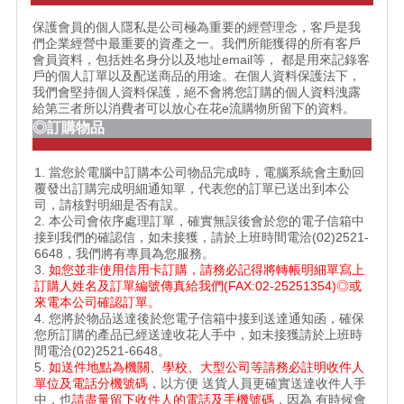
保護會員的個人隱私是公司極為重要的經營理念，客戶是我
們企業經營中最重要的資產之一。我們所能獲得的所有客戶
會員資料，包括姓名身分以及地址email等， 都是用來記錄客
戶的個人訂單以及配送商品的用途。在個人資料保護法下，
我們會堅持個人資料保護，絕不會將您訂購的個人資料洩露
給第三者所以消費者可以放心在花e流購物所留下的資料。
◎訂購物品
1. 當您於電腦中訂購本公司物品完成時，電腦系統會主動回
覆發出訂購完成明細通知單，代表您的訂單已送出到本公
司，請核對明細是否有誤。
2. 本公司會依序處理訂單，確實無誤後會於您的電子信箱中
接到我們的確認信，如未接獲，請於上班時間電洽(02)2521-
6648，我們將有專員為您服務。
3.
如您並非使用信用卡訂購，請務必記得將轉帳明細單寫上
訂購人姓名及訂單編號傳真給我們(FAX:02-25251354)◎或
來電本公司確認訂單。
4. 您將於物品送達後於您電子信箱中接到送達通知函，確保
您所訂購的產品已經送達收花人手中，如未接獲請於上班時
間電洽(02)2521-6648。
5.
如送件地點為機關、學校、大型公司等請務必註明收件人
單位及電話分機號碼
，以方便 送貨人員更確實送達收件人手
中，也
請盡量留下收件人的電話及手機號碼
，因為 有時候會