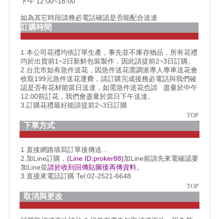
下午 12:00~18:00
如為其它時段請務必電話確認是否能配合送達
訂購時間
1.本公司花禮均依訂單生產，事先並不庫存物品，所有花禮
均於出貨前1~2日新鮮包裝製作，因此請提前2~3日訂購。
2.台北市如有急件送花，因急件送花需調派專人專車送花會
收取199元急件送花運費，請訂購完成後務必電話與我們確
認是否有花材能當日送達，如需急件送花也請 盡量於中午
12:00前訂花，我們會盡量於當日下午送達。
3.訂購花禮最好能請提前2~3日訂購
TOP
下單方式
1.直接網路填寫訂單後傳送...
2.加Line訂購，
(Line ID:proker88)
加Line前請先來電確認要
加Line並
請於收到回傳貼圖後再傳資料。
3.直接來電話訂購 Tel:02-2521-6648
TOP
取消與更改