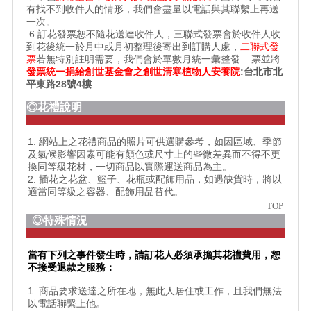
有找不到收件人的情形，我們會盡量以電話與其聯繫上再送
一次。
6.訂花發票恕不隨花送達收件人，三聯式發票會於收件人收
到花後統一於月中或月初整理後寄出到訂購人處，
二聯式發
票
若無特別註明需要，我們會於單數月統一彙整發 票並將
發票統一捐給
創世基金會
之
創世清寒植物人安養院
:台北市北
平東路28號4樓
◎花禮說明
1. 網站上之花禮商品的照片可供選購參考，如因區域、季節
及氣候影響因素可能有顏色或尺寸上的些微差異而不得不更
換同等級花材，一切商品以實際運送商品為主。
2. 插花之花盆、籃子、花瓶或配飾用品，如遇缺貨時，將以
適當同等級之容器、配飾用品替代。
TOP
◎特殊情況
當有下列之事件發生時，請訂花人必須承擔其花禮費用，恕
不接受退款之服務：
1. 商品要求送達之所在地，無此人居住或工作，且我們無法
以電話聯繫上他。