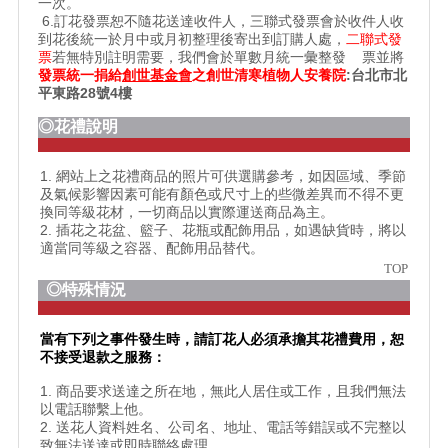
一次。
6.訂花發票恕不隨花送達收件人，三聯式發票會於收件人收
到花後統一於月中或月初整理後寄出到訂購人處，
二聯式發
票
若無特別註明需要，我們會於單數月統一彙整發 票並將
發票統一捐給
創世基金會
之
創世清寒植物人安養院
:台北市北
平東路28號4樓
◎花禮說明
1. 網站上之花禮商品的照片可供選購參考，如因區域、季節
及氣候影響因素可能有顏色或尺寸上的些微差異而不得不更
換同等級花材，一切商品以實際運送商品為主。
2. 插花之花盆、籃子、花瓶或配飾用品，如遇缺貨時，將以
適當同等級之容器、配飾用品替代。
TOP
◎特殊情況
當有下列之事件發生時，請訂花人必須承擔其花禮費用，恕
不接受退款之服務：
1. 商品要求送達之所在地，無此人居住或工作，且我們無法
以電話聯繫上他。
2. 送花人資料姓名、公司名、地址、電話等錯誤或不完整以
致無法送達或即時聯絡處理。