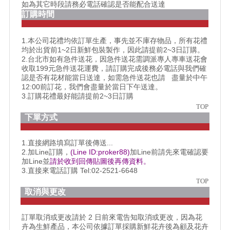
如為其它時段請務必電話確認是否能配合送達
訂購時間
1.本公司花禮均依訂單生產，事先並不庫存物品，所有花禮
均於出貨前1~2日新鮮包裝製作，因此請提前2~3日訂購。
2.台北市如有急件送花，因急件送花需調派專人專車送花會
收取199元急件送花運費，請訂購完成後務必電話與我們確
認是否有花材能當日送達，如需急件送花也請 盡量於中午
12:00前訂花，我們會盡量於當日下午送達。
3.訂購花禮最好能請提前2~3日訂購
TOP
下單方式
1.直接網路填寫訂單後傳送...
2.加Line訂購，
(Line ID:proker88)
加Line前請先來電確認要
加Line並
請於收到回傳貼圖後再傳資料。
3.直接來電話訂購 Tel:02-2521-6648
TOP
取消與更改
訂單取消或更改請於 2 日前來電告知取消或更改，因為花
卉為生鮮產品，本公司依據訂單採購新鮮花卉後為顧及花卉