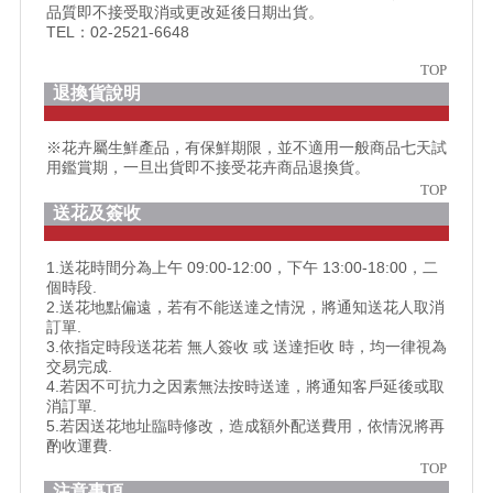
品質即不接受取消或更改延後日期出貨。
TEL：02-2521-6648
TOP
退換貨說明
※花卉屬生鮮產品，有保鮮期限，並不適用一般商品七天試
用鑑賞期，一旦出貨即不接受花卉商品退換貨。
TOP
送花及簽收
1.送花時間分為上午 09:00-12:00，下午 13:00-18:00，二
個時段.
2.送花地點偏遠，若有不能送達之情況，將通知送花人取消
訂單.
3.依指定時段送花若 無人簽收 或 送達拒收 時，均一律視為
交易完成.
4.若因不可抗力之因素無法按時送達，將通知客戶延後或取
消訂單.
5.若因送花地址臨時修改，造成額外配送費用，依情況將再
酌收運費.
TOP
注意事項