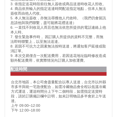
3. 依指定送花時段前往無人簽收或商品送達時收花人拒收。
4. 商品依所輸入的指定送達時間配送指定地點，但本人無法
簽收而由他人代收。
5. 本人無法簽收，亦無法尋獲他人代收時。（我們仍會留訊
息請他與我們聯繫，盡可能將花禮送達）
6. 一直找不到收花人而且也無法依您所提供的電話連絡上他
本人時。
7. 發生緊急事件時， 因訂購人所提供的資料不完整，而無
法即時聯繫上，以至無法送達。
8. 若因不可抗力之因素無法按時送達，將通知客戶延後或取
消訂單。
9. 本次交易僅含一次配送費用，若因送花地址臨時修改造成
額外配送費用，依實際情況向訂購人加收運費。
配送時間
台北市地區，本公司會盡量配合以專人送達，台北市以外縣
市多半與統一宅急便配合，如需冷藏物品會全程以低溫冷藏
方式運送，運送時間分上下午二個時段，如需指定送貨時
段，請於訂購備註欄中註明，如未註明物品多半會於上午送
達。
上午 09:00~12:00
下午 12:00~18:00