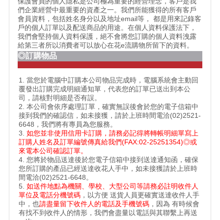
保護會員的個人隱私是公司極為重要的經營理念，客戶是我
們企業經營中最重要的資產之一。我們所能獲得的所有客戶
會員資料，包括姓名身分以及地址email等， 都是用來記錄客
戶的個人訂單以及配送商品的用途。在個人資料保護法下，
我們會堅持個人資料保護，絕不會將您訂購的個人資料洩露
給第三者所以消費者可以放心在花e流購物所留下的資料。
◎訂購物品
1. 當您於電腦中訂購本公司物品完成時，電腦系統會主動回
覆發出訂購完成明細通知單，代表您的訂單已送出到本公
司，請核對明細是否有誤。
2. 本公司會依序處理訂單，確實無誤後會於您的電子信箱中
接到我們的確認信，如未接獲，請於上班時間電洽(02)2521-
6648，我們將有專員為您服務。
3.
如您並非使用信用卡訂購，請務必記得將轉帳明細單寫上
訂購人姓名及訂單編號傳真給我們(FAX:02-25251354)◎或
來電本公司確認訂單。
4. 您將於物品送達後於您電子信箱中接到送達通知函，確保
您所訂購的產品已經送達收花人手中，如未接獲請於上班時
間電洽(02)2521-6648。
5.
如送件地點為機關、學校、大型公司等請務必註明收件人
單位及電話分機號碼
，以方便 送貨人員更確實送達收件人手
中，也
請盡量留下收件人的電話及手機號碼
，因為 有時候會
有找不到收件人的情形，我們會盡量以電話與其聯繫上再送