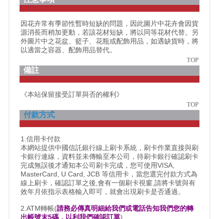
因花卉常有季節性暫時短缺的問題，因此圖片中花卉會因貨
源消長而稍加更動，若該花材短缺，將以同等花材代替。另
外圖片中之花盆、籃子、花瓶或配飾用品，如遇缺貨時，將
以適當之容器、配飾用品替代。
TOP
備註
《本站保留接受訂單與否的權利》
TOP
付款方式
1.信用卡付款
本網站提供中國信託銀行線上刷卡系統，刷卡作業直接與刷
卡銀行連線，資料並未傳輸至本公司，待刷卡銀行確認刷卡
完成無誤後才通知本公司刷卡完成，您可使用VISA,
MasterCard, U Card, JCB 等信用卡，當您選完付款方式為
線上刷卡，確認訂單之後,會有一個刷卡視窗,請將卡號與有
效年月依指示表格輸入即可，就會出現刷卡是否通過。
2.ATM轉帳(
請務必傳真明細給我們或電話告知我們您的轉
出帳號末5碼，以利我們確認訂單
)