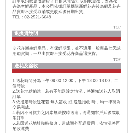
訂單取消或更改請於 2 日前來電告知取消或更改，因為花
卉為生鮮產品，本公司依據訂單採購新鮮花卉後為顧及花卉
品質即不接受取消或更改延後日期出貨。
TEL：02-2521-6648
TOP
退換貨說明
※花卉屬生鮮產品，有保鮮期限，並不適用一般商品七天試
用鑑賞期，一旦出貨即不接受花卉商品退換貨。
TOP
送花及簽收
1.送花時間分為上午 09:00-12:00，下午 13:00-18:00，二
個時段.
2.送花地點偏遠，若有不能送達之情況，將通知送花人取消
訂單.
3.依指定時段送花若 無人簽收 或 送達拒收 時，均一律視為
交易完成.
4.若因不可抗力之因素無法按時送達，將通知客戶延後或取
消訂單.
5.若因送花地址臨時修改，造成額外配送費用，依情況將再
酌收運費.