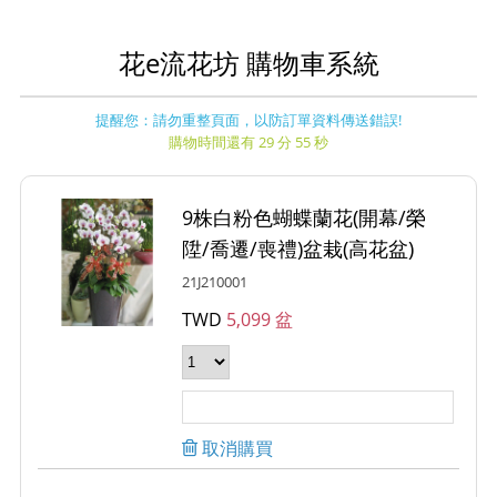
花e流花坊 購物車系統
提醒您：請勿重整頁面，以防訂單資料傳送錯誤!
購物時間還有 29 分 55 秒
9株白粉色蝴蝶蘭花(開幕/榮
陞/喬遷/喪禮)盆栽(高花盆)
21J210001
TWD
5,099 盆
取消購買