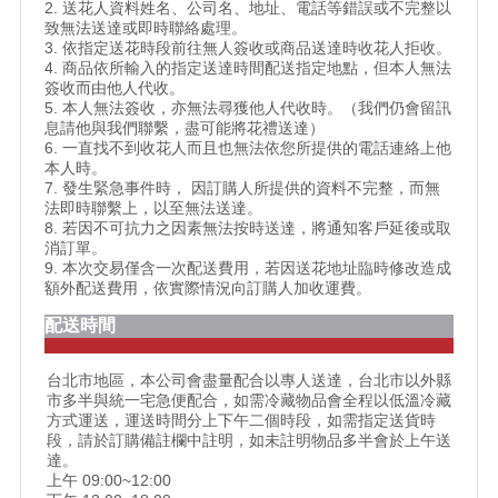
2. 送花人資料姓名、公司名、地址、電話等錯誤或不完整以
致無法送達或即時聯絡處理。
3. 依指定送花時段前往無人簽收或商品送達時收花人拒收。
4. 商品依所輸入的指定送達時間配送指定地點，但本人無法
簽收而由他人代收。
5. 本人無法簽收，亦無法尋獲他人代收時。（我們仍會留訊
息請他與我們聯繫，盡可能將花禮送達）
6. 一直找不到收花人而且也無法依您所提供的電話連絡上他
本人時。
7. 發生緊急事件時， 因訂購人所提供的資料不完整，而無
法即時聯繫上，以至無法送達。
8. 若因不可抗力之因素無法按時送達，將通知客戶延後或取
消訂單。
9. 本次交易僅含一次配送費用，若因送花地址臨時修改造成
額外配送費用，依實際情況向訂購人加收運費。
配送時間
台北市地區，本公司會盡量配合以專人送達，台北市以外縣
市多半與統一宅急便配合，如需冷藏物品會全程以低溫冷藏
方式運送，運送時間分上下午二個時段，如需指定送貨時
段，請於訂購備註欄中註明，如未註明物品多半會於上午送
達。
上午 09:00~12:00