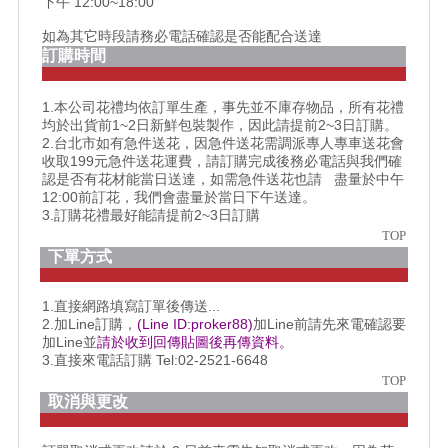
下午 12:00~18:00
如為其它時段請務必電話確認是否能配合送達
訂購時間
1.本公司花禮均依訂單生產，事先並不庫存物品，所有花禮
均於出貨前1~2日新鮮包裝製作，因此請提前2~3日訂購。
2.台北市如有急件送花，因急件送花需調派專人專車送花會
收取199元急件送花運費，請訂購完成後務必電話與我們確
認是否有花材能當日送達，如需急件送花也請 盡量於中午
12:00前訂花，我們會盡量於當日下午送達。
3.訂購花禮最好能請提前2~3日訂購
TOP
下單方式
1.直接網路填寫訂單後傳送...
2.加Line訂購，
(Line ID:proker88)
加Line前請先來電確認要
加Line並
請於收到回傳貼圖後再傳資料。
3.直接來電話訂購 Tel:02-2521-6648
TOP
取消與更改