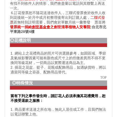
有找不到收件人的情形，我們會盡量以電話與其聯繫上再送
一次。
6.訂花發票恕不隨花送達收件人，三聯式發票會於收件人收
到花後統一於月中或月初整理後寄出到訂購人處，
二聯式發
票
若無特別註明需要，我們會於單數月統一彙整發 票並將
發票統一捐給
創世基金會
之
創世清寒植物人安養院
:台北市北
平東路28號4樓
◎花禮說明
1. 網站上之花禮商品的照片可供選購參考，如因區域、季節
及氣候影響因素可能有顏色或尺寸上的些微差異而不得不更
換同等級花材，一切商品以實際運送商品為主。
2. 插花之花盆、籃子、花瓶或配飾用品，如遇缺貨時，將以
適當同等級之容器、配飾用品替代。
TOP
◎特殊情況
當有下列之事件發生時，請訂花人必須承擔其花禮費用，恕
不接受退款之服務：
1. 商品要求送達之所在地，無此人居住或工作，且我們無法
以電話聯繫上他。