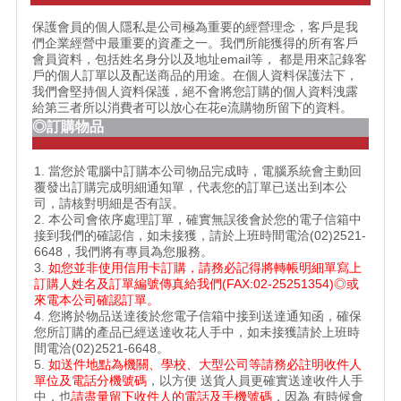
保護會員的個人隱私是公司極為重要的經營理念，客戶是我
們企業經營中最重要的資產之一。我們所能獲得的所有客戶
會員資料，包括姓名身分以及地址email等， 都是用來記錄客
戶的個人訂單以及配送商品的用途。在個人資料保護法下，
我們會堅持個人資料保護，絕不會將您訂購的個人資料洩露
給第三者所以消費者可以放心在花e流購物所留下的資料。
◎訂購物品
1. 當您於電腦中訂購本公司物品完成時，電腦系統會主動回
覆發出訂購完成明細通知單，代表您的訂單已送出到本公
司，請核對明細是否有誤。
2. 本公司會依序處理訂單，確實無誤後會於您的電子信箱中
接到我們的確認信，如未接獲，請於上班時間電洽(02)2521-
6648，我們將有專員為您服務。
3.
如您並非使用信用卡訂購，請務必記得將轉帳明細單寫上
訂購人姓名及訂單編號傳真給我們(FAX:02-25251354)◎或
來電本公司確認訂單。
4. 您將於物品送達後於您電子信箱中接到送達通知函，確保
您所訂購的產品已經送達收花人手中，如未接獲請於上班時
間電洽(02)2521-6648。
5.
如送件地點為機關、學校、大型公司等請務必註明收件人
單位及電話分機號碼
，以方便 送貨人員更確實送達收件人手
中，也
請盡量留下收件人的電話及手機號碼
，因為 有時候會