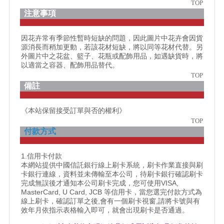
TOP
注意事項
因花卉常有季節性暫時短缺的問題，因此圖片中花卉會因貨
源消長而稍加更動，若該花材短缺，將以同等花材代替。另
外圖片中之花盆、籃子、花瓶或配飾用品，如遇缺貨時，將
以適當之容器、配飾用品替代。
TOP
備註
《本站保留接受訂單與否的權利》
TOP
付款方式
1.信用卡付款
本網站提供中國信託銀行線上刷卡系統，刷卡作業直接與刷
卡銀行連線，資料並未傳輸至本公司，待刷卡銀行確認刷卡
完成無誤後才通知本公司刷卡完成，您可使用VISA,
MasterCard, U Card, JCB 等信用卡，當您選完付款方式為
線上刷卡，確認訂單之後,會有一個刷卡視窗,請將卡號與有
效年月依指示表格輸入即可，就會出現刷卡是否通過。