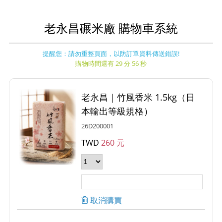
老永昌碾米廠 購物車系統
提醒您：請勿重整頁面，以防訂單資料傳送錯誤!
購物時間還有 29 分 56 秒
老永昌｜竹風香米 1.5kg（日
本輸出等級規格）
26D200001
TWD
260 元
取消購買