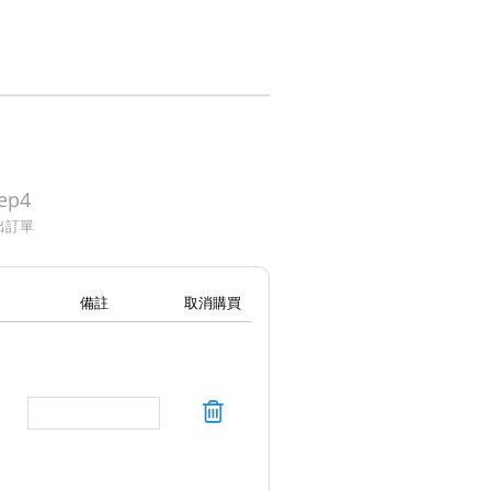
ep4
出訂單
備註
取消購買