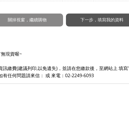
無現貨喔~
訊繳費(建議列印,以免遺失)，並請在您繳款後，至網站上 填寫
何問題請來信： 或 來電：02-2249-6093