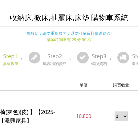
收納床,掀床,抽屜床,床墊 購物車系統
提醒您：請勿重整頁面，以防訂單資料傳送錯誤!
購物時間還有 29 分 56 秒
Step1
Step2
Step3
St
填寫數量
填寫我的資料
確認資料
送
單價
購買數量
灰色)(皮) 】【2025-
10,800
2】【添興家具】