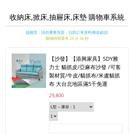
收納床,掀床,抽屜床,床墊 購物車系統
提醒您：請勿重整頁面，以防訂單資料傳送錯誤!
購物時間還有 29 分 56 秒
【沙發】【添興家具】SDY雅
力士 貓抓皮/亞麻布沙發 /可客
製材質/牛皮/貓抓布/米盧貓抓
布 大台北地區滿5千免運
29,800