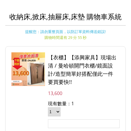
收納床,掀床,抽屜床,床墊 購物車系統
提醒您：請勿重整頁面，以防訂單資料傳送錯誤!
購物時間還有 29 分 55 秒
【衣櫃】【添興家具】現場出
清 / 曼哈頓開門衣櫃/鏡面設
計/造型簡單好搭配僅此一件
要買要快!!
13,600
現有數量：1