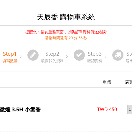
天辰香 購物車系統
提醒您：請勿重整頁面，以防訂單資料傳送錯誤!
購物時間還有 29 分 56 秒
Step1
Step2
Step3
St
填寫數量
填寫我的資料
確認資料
送
單價
購
微煙 3.5H 小盤香
TWD
450