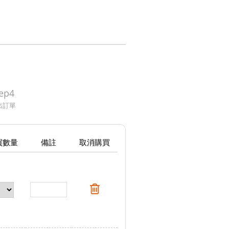
ep4
出訂單
買數量
備註
取消購買