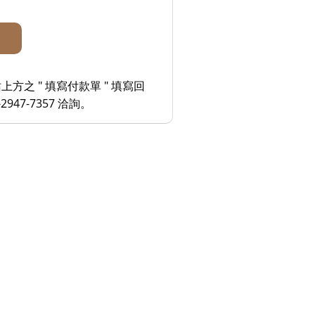
 " 填寫付款單 " 填寫回
7-7357 洽詢。