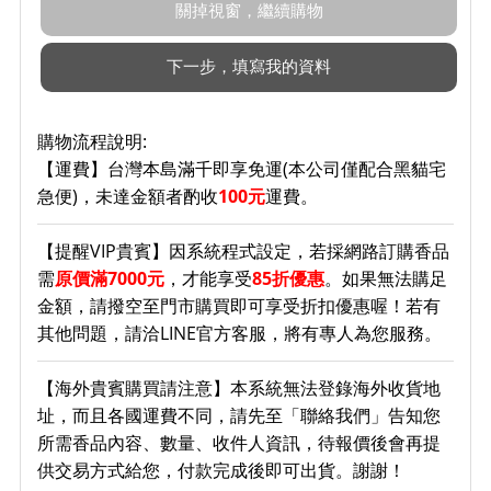
購物流程說明:
【運費】台灣本島滿千即享免運(本公司僅配合黑貓宅
急便)，未達金額者酌收
100元
運費。
【提醒VIP貴賓】因系統程式設定，若採網路訂購香品
需
原價滿7000元
，才能享受
85折優惠
。如果無法購足
金額，請撥空至門市購買即可享受折扣優惠喔！若有
其他問題，請洽LINE官方客服，將有專人為您服務。
【海外貴賓購買請注意】本系統無法登錄海外收貨地
址，而且各國運費不同，請先至「聯絡我們」告知您
所需香品內容、數量、收件人資訊，待報價後會再提
供交易方式給您，付款完成後即可出貨。謝謝！