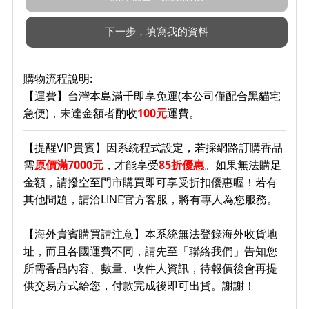
購物流程說明:
【運費】台灣本島滿千即享免運(本公司僅配合黑貓宅
急便)，未達金額者酌收
100元
運費。
【提醒VIP貴賓】因系統程式設定，若採網路訂購香品
需
原價滿7000元
，才能享受
85折優惠
。如果無法購足
金額，請撥空至門市購買即可享受折扣優惠喔！若有
其他問題，請洽LINE官方客服，將有專人為您服務。
【海外貴賓購買請注意】本系統無法登錄海外收貨地
址，而且各國運費不同，請先至「聯絡我們」告知您
所需香品內容、數量、收件人資訊，待報價後會再提
供交易方式給您，付款完成後即可出貨。謝謝！