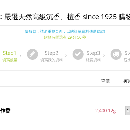
:: 嚴選天然高級沉香、檀香 since 1925 
提醒您：請勿重整頁面，以防訂單資料傳送錯誤!
購物時間還有 29 分 56 秒
Step1
Step2
Step3
St
填寫數量
填寫我的資料
確認資料
送
單價
購
作香
2,400 12g