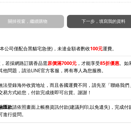
(本公司僅配合黑貓宅急便)，未達金額者酌收
100元
運費。
定，若採網路訂購香品需
原價滿7000元
，才能享受
85折優惠
。如
他問題，請洽LINE官方客服，將有專人為您服務。
無法登錄海外收貨地址，而且各國運費不同，請先至「聯絡我們
交易方式給您，付款完成後即可出貨。謝謝！
融匯款
請依照畫面上帳務資訊付款(建議列印,以免遺失)，完成付
可進行提問。