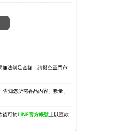
果無法購足金額，請撥空至門市
」告知您所需香品內容、數量、
款後可於
LINE官方帳號
上以匯款