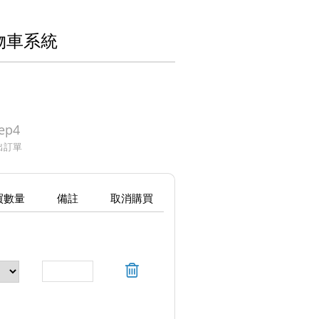
購物車系統
ep4
出訂單
買數量
備註
取消購買