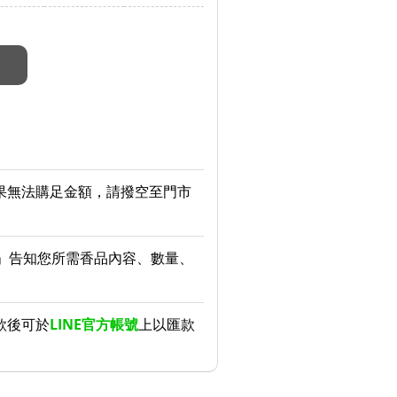
果無法購足金額，請撥空至門市
」告知您所需香品內容、數量、
款後可於
LINE官方帳號
上以匯款