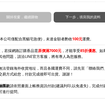
(本公司僅配合黑貓宅急便)，未達金額者酌收
100元
運費。
定，若採網路訂購香品需
原價滿7000元
，才能享受
85折優惠
。如
他問題，請洽LINE官方客服，將有專人為您服務。
無法登錄海外收貨地址，而且各國運費不同，請先至「聯絡我們
交易方式給您，付款完成後即可出貨。謝謝！
融匯款
請依照畫面上帳務資訊付款(建議列印,以免遺失)，完成付
可進行提問。