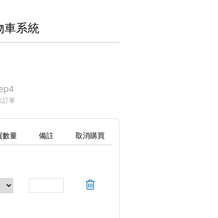
購物車系統
ep4
出訂單
買數量
備註
取消購買