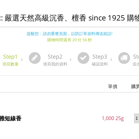
:: 嚴選天然高級沉香、檀香 since 1925 
提醒您：請勿重整頁面，以防訂單資料傳送錯誤!
購物時間還有 29 分 56 秒
Step1
Step2
Step3
St
填寫數量
填寫我的資料
確認資料
送
單價
購
春雅短線香
1,000 25g