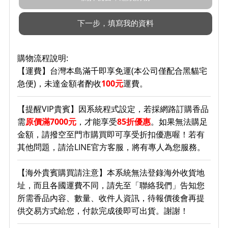
購物流程說明:
【運費】台灣本島滿千即享免運(本公司僅配合黑貓宅
急便)，未達金額者酌收
100元
運費。
【提醒VIP貴賓】因系統程式設定，若採網路訂購香品
需
原價滿7000元
，才能享受
85折優惠
。如果無法購足
金額，請撥空至門市購買即可享受折扣優惠喔！若有
其他問題，請洽LINE官方客服，將有專人為您服務。
【海外貴賓購買請注意】本系統無法登錄海外收貨地
址，而且各國運費不同，請先至「聯絡我們」告知您
所需香品內容、數量、收件人資訊，待報價後會再提
供交易方式給您，付款完成後即可出貨。謝謝！