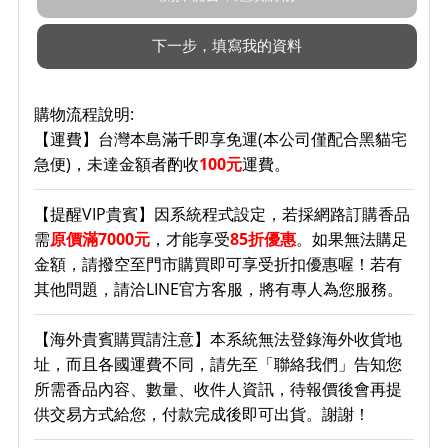
購物流程說明:
【運費】台灣本島滿千即享免運(本公司僅配合黑貓宅
急便)，未達金額者酌收
100元
運費。
【提醒VIP貴賓】因系統程式設定，若採網路訂購香品
需
原價滿7000元
，才能享受
85折優惠
。如果無法購足
金額，請撥空至門市購買即可享受折扣優惠喔！若有
其他問題，請洽LINE官方客服，將有專人為您服務。
【海外貴賓購買請注意】本系統無法登錄海外收貨地
址，而且各國運費不同，請先至「聯絡我們」告知您
所需香品內容、數量、收件人資訊，待報價後會再提
供交易方式給您，付款完成後即可出貨。謝謝！