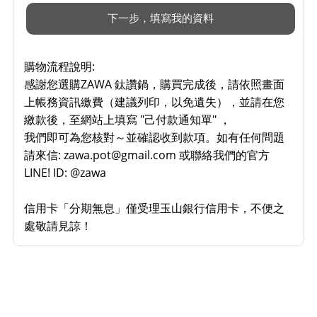
購物流程說明:
感謝您選購ZAWA 鈦讚鍋，購買完成後，請依照畫面
上帳務資訊繳費（建議列印，以免遺失），並請在您
繳款後，至網站上填寫 "己付款通知單" ，
我們即可為您核對～並確認收到款項。如有任何問題
請來信: zawa.pot@gmail.com 或聯絡我們的官方
LINE! ID: @zawa
信用卡「分期無息」僅受理玉山銀行信用卡，不便之
處敬請見諒！