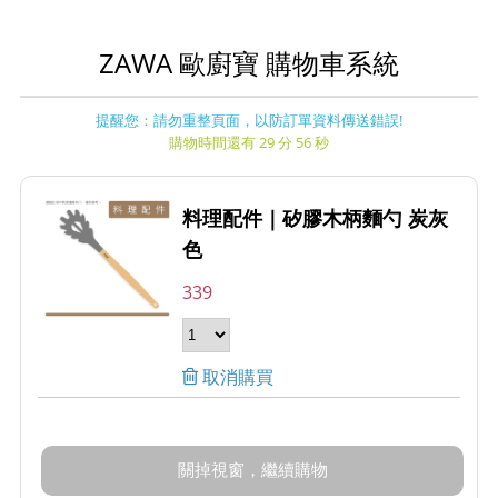
ZAWA 歐廚寶 購物車系統
提醒您：請勿重整頁面，以防訂單資料傳送錯誤!
購物時間還有 29 分 56 秒
料理配件｜矽膠木柄麵勺 炭灰
色
339
取消購買