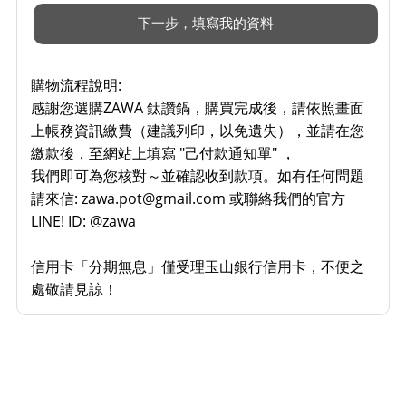
購物流程說明:
感謝您選購ZAWA 鈦讚鍋，購買完成後，請依照畫面
上帳務資訊繳費（建議列印，以免遺失），並請在您
繳款後，至網站上填寫 "己付款通知單" ，
我們即可為您核對～並確認收到款項。如有任何問題
請來信: zawa.pot@gmail.com 或聯絡我們的官方
LINE! ID: @zawa
信用卡「分期無息」僅受理玉山銀行信用卡，不便之
處敬請見諒！