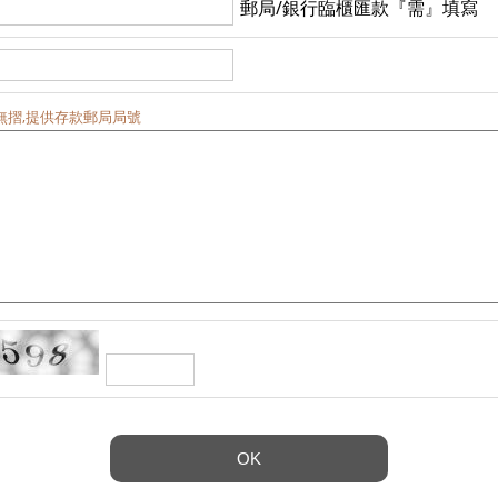
郵局/銀行臨櫃匯款『需』填寫
無摺,提供存款郵局局號