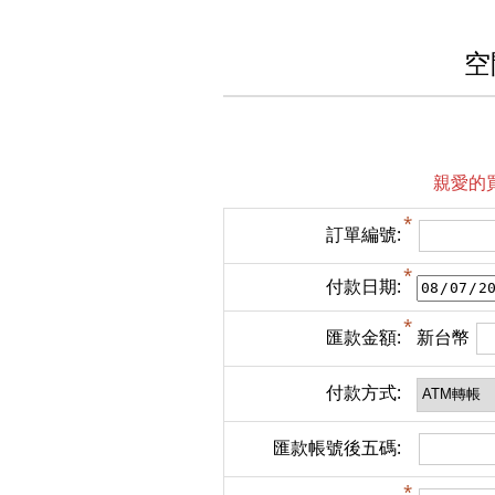
空
親愛的
訂單編號:
付款日期:
匯款金額:
新台幣
付款方式:
匯款帳號後五碼: