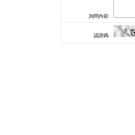
詢問內容:
認證碼: