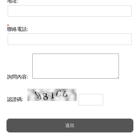
地址:
聯絡電話:
詢問內容:
認證碼: