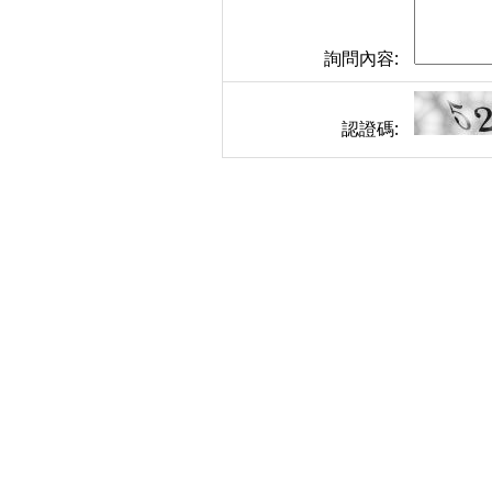
詢問內容:
認證碼: