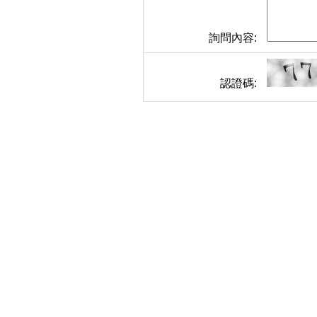
詢問內容:
認證碼: