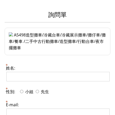
詢問單
A5498造型攤車/冷藏台車/冷藏展示攤車/攤仔車/攤
車/餐車 /二手中古行動攤車/造型攤車/行動台車/夜市
擺攤車
姓名:
性別:
小姐
先生
E-mail: