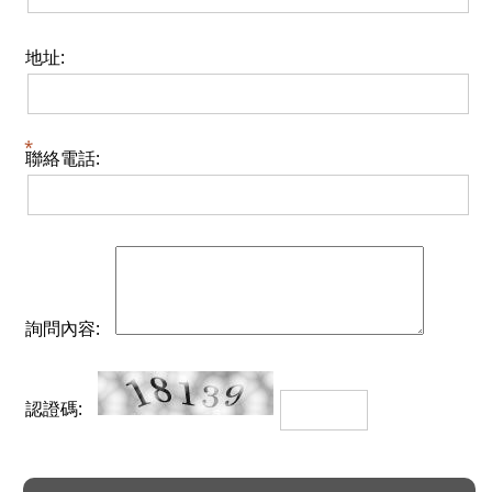
地址:
聯絡電話:
詢問內容:
認證碼: