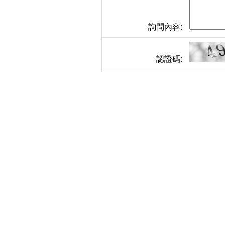
詢問內容:
認證碼: