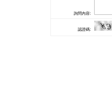
詢問內容:
認證碼: