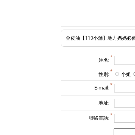
金皮油【119小舖】地方媽媽必
姓名:
性別:
小姐
E-mail:
地址:
聯絡電話: