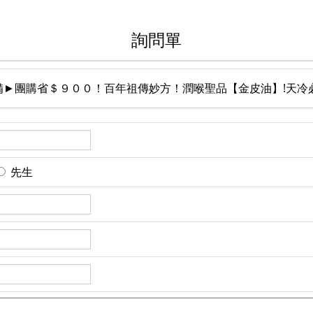
詢問單
備►團購省＄９００！百年祖傳妙方！潤喉聖品【金皮油】!天冷必
先生