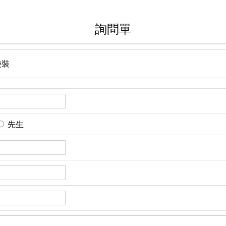
詢問單
袋裝
先生