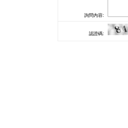
詢問內容:
認證碼: