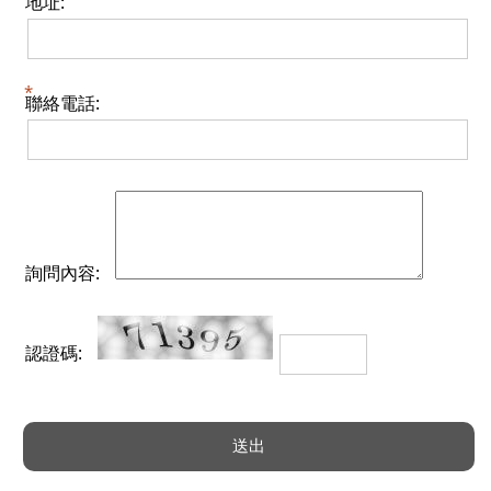
地址:
聯絡電話:
詢問內容:
認證碼: