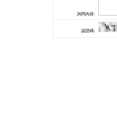
詢問內容:
認證碼: