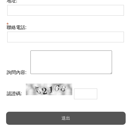
地址:
聯絡電話:
詢問內容:
認證碼: