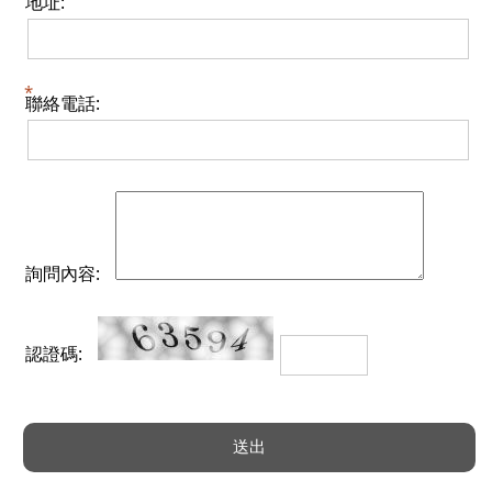
地址:
聯絡電話:
詢問內容:
認證碼: