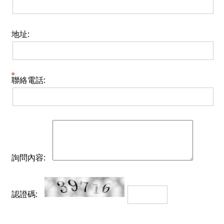
地址:
聯絡電話:
詢問內容:
認證碼: