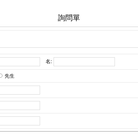
詢問單
名:
先生