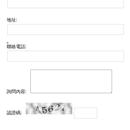
地址:
聯絡電話:
詢問內容:
認證碼: