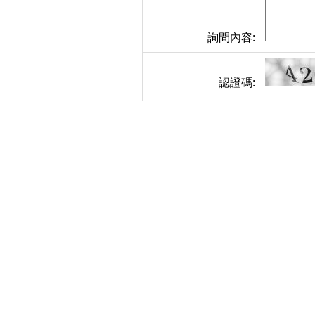
詢問內容:
認證碼: