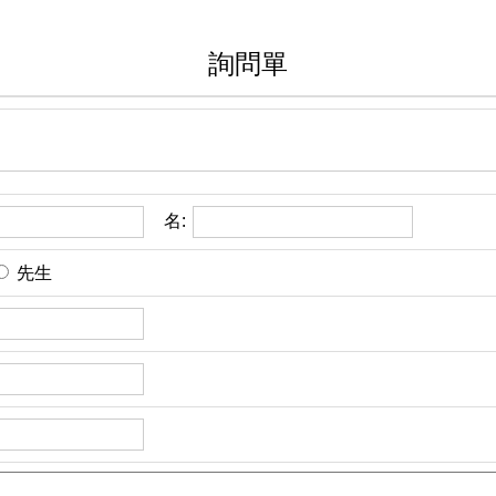
詢問單
名:
先生