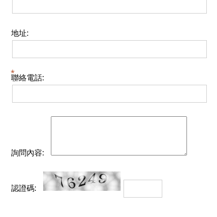
地址:
聯絡電話:
詢問內容:
認證碼: