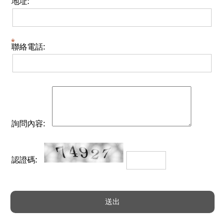
地址:
聯絡電話:
詢問內容:
認證碼: