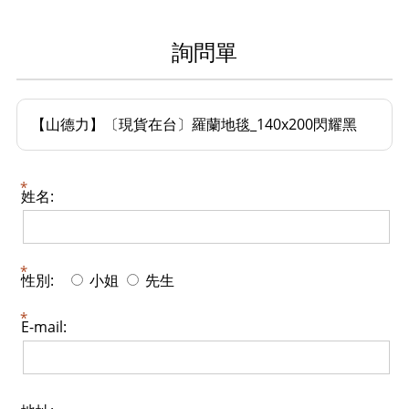
詢問單
【山德力】〔現貨在台〕羅蘭地毯_140x200閃耀黑
姓名:
性別:
小姐
先生
E-mail: