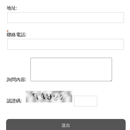
地址:
聯絡電話:
詢問內容:
認證碼: