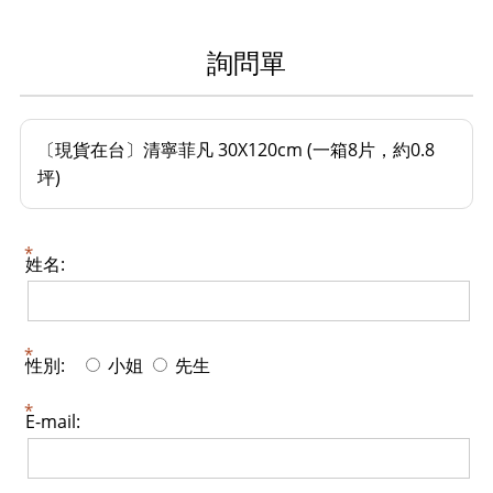
詢問單
〔現貨在台〕清寧菲凡 30X120cm (一箱8片，約0.8
坪)
姓名:
性別:
小姐
先生
E-mail: