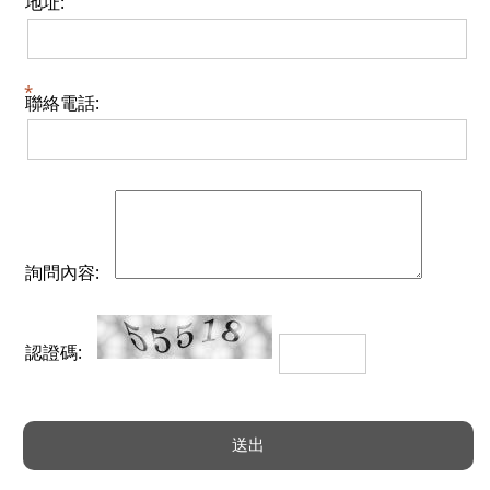
地址:
聯絡電話:
詢問內容:
認證碼: