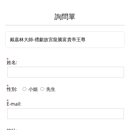
詢問單
戴嘉林大師-禮獻故宮龍騰富貴帝王尊
姓名:
性別:
小姐
先生
E-mail: