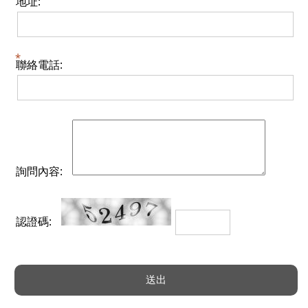
地址:
聯絡電話:
詢問內容:
認證碼: