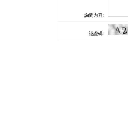
詢問內容:
認證碼: