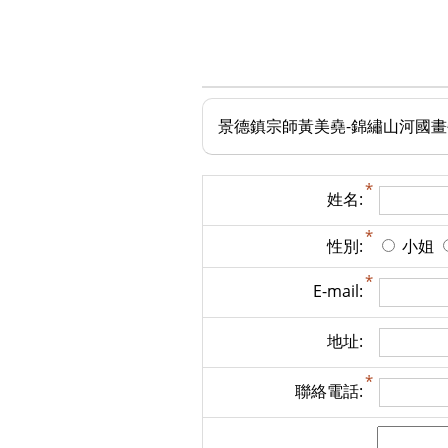
景德鎮宗師黃美堯-錦繡山河國畫
姓名:
性別:
小姐
E-mail:
地址:
聯絡電話: