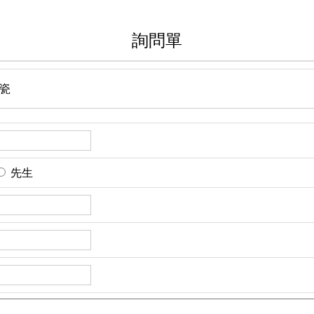
詢問單
瓷
先生