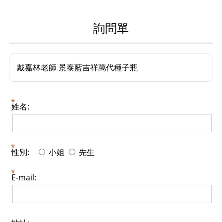
詢問單
戴嘉林老師 景泰藍吉祥萬代種子瓶
姓名:
性別:
小姐
先生
E-mail: