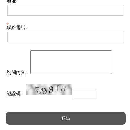
地址:
聯絡電話:
詢問內容:
認證碼: