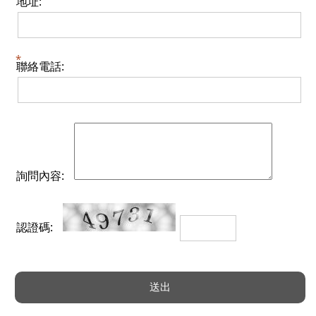
地址:
聯絡電話:
詢問內容:
認證碼: